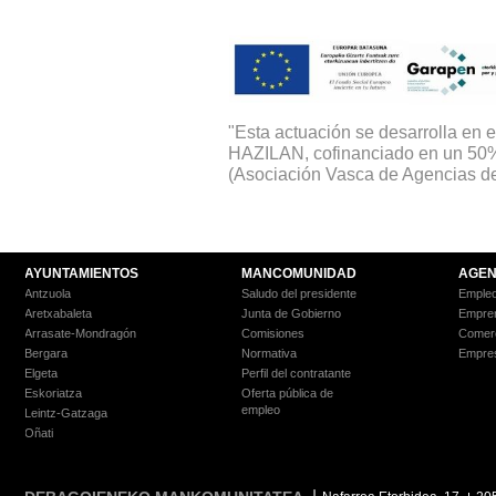
"Esta actuación se desarrolla e
HAZILAN, cofinanciado en un 50
(Asociación Vasca de Agencias de
AYUNTAMIENTOS
MANCOMUNIDAD
AGEN
Antzuola
Saludo del presidente
Empleo
Aretxabaleta
Junta de Gobierno
Empre
Arrasate-Mondragón
Comisiones
Comer
Bergara
Normativa
Empre
Elgeta
Perfil del contratante
Eskoriatza
Oferta pública de
empleo
Leintz-Gatzaga
Oñati