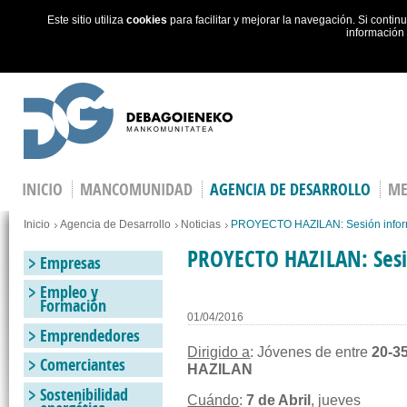
Este sitio utiliza
cookies
para facilitar y mejorar la navegación. Si cont
información
Skip to main content
INICIO
MANCOMUNIDAD
AGENCIA DE DESARROLLO
ME
Estás en
Inicio
Agencia de Desarrollo
Noticias
PROYECTO HAZILAN: Sesión inform
PROYECTO HAZILAN: Sesi
Empresas
Empleo y
Formación
01/04/2016
Emprendedores
Dirigido a
: Jóvenes de entre
20-3
Comerciantes
HAZILAN
Sostenibilidad
Cuándo
:
7 de Abril
, jueves