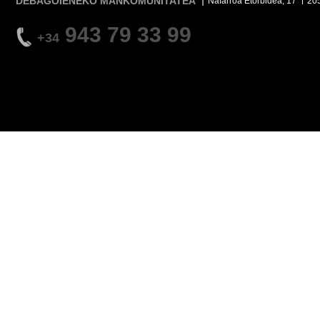
DEBAGOIENEKO MANKOMUNITATEA
Nafarroa Etorbidea, 17
20
943 79 33 99
+34