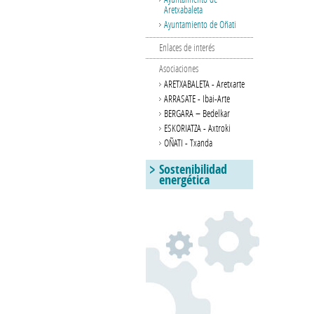
Aretxabaleta
Ayuntamiento de Oñati
Enlaces de interés
Asociaciones
ARETXABALETA - Aretxarte
ARRASATE - Ibai-Arte
BERGARA – Bedelkar
ESKORIATZA - Axtroki
OÑATI - Txanda
Sostenibilidad
energética