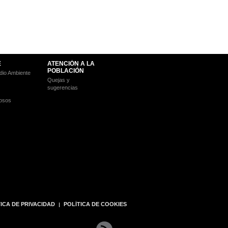
E
ATENCIÓN A LA
POBLACIÓN
io Ambiente
Quejas y
sugerencias
osos
ICA DE PRIVACIDAD
POLÍTICA DE COOKIES