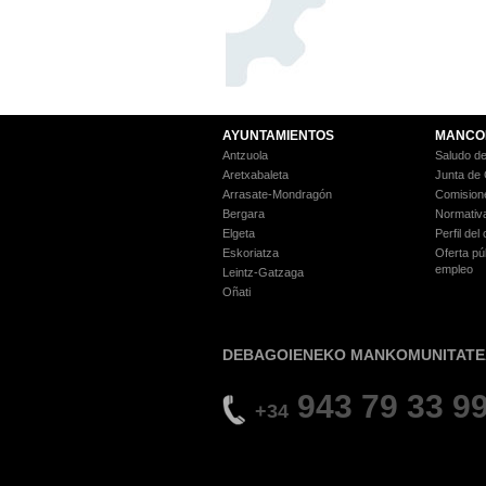
AYUNTAMIENTOS
MANCO
Antzuola
Saludo de
Aretxabaleta
Junta de
Arrasate-Mondragón
Comision
Bergara
Normativ
Elgeta
Perfil del
Eskoriatza
Oferta pú
empleo
Leintz-Gatzaga
Oñati
DEBAGOIENEKO MANKOMUNITATE
943 79 33 9
+34