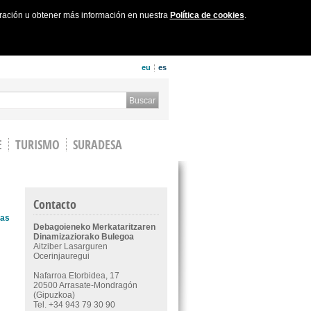
uración u obtener más información en nuestra
Política de cookies
.
eu
es
 form
Buscar
E
TURISMO
SURADESA
Contacto
cas
Debagoieneko Merkataritzaren
Dinamizaziorako Bulegoa
Aitziber Lasarguren
Ocerinjauregui
Nafarroa Etorbidea, 17
20500 Arrasate-Mondragón
(Gipuzkoa)
Tel. +34 943 79 30 90