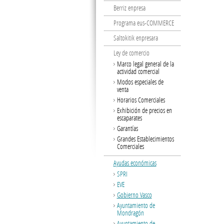
Berriz enpresa
Programa eus-COMMERCE
Saltokitik enpresara
Ley de comercio
Marco legal general de la
actividad comercial
Modos especiales de
venta
Horarios Comerciales
Exhibición de precios en
escaparates
Garantías
Grandes Establecimientos
Comerciales
Ayudas económicas
SPRI
EVE
Gobierno Vasco
Ayuntamiento de
Mondragón
Ayuntamiento de