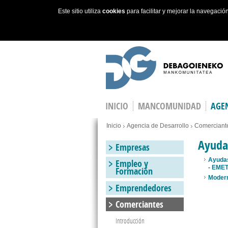
Este sitio utiliza
cookies
para facilitar y mejorar la navegaci
Skip to main content
INICIO
MANCOMUNIDAD
AGEN
You are here
Inicio
Agencia de Desarrollo
Comerciant
Ayuda
Empresas
Ayudas
Empleo y
- EME
Formación
Modern
Emprendedores
Comerciantes
Introducción