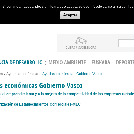
ón. Si continua navegando, significará que acepta su uso. Puede cambiar su config
Aceptar
Search
QUEJAS Y SUGERENCIAS
CIA DE DESARROLLO
MEDIO AMBIENTE
EUSKARA
DEPORT
es
Ayudas económicas
Ayudas económicas Gobierno Vasco
s económicas Gobierno Vasco
 al emprendimiento y a la mejora de la competitividad de las empresas turísti
T
ización de Establecimientos Comerciales-MEC