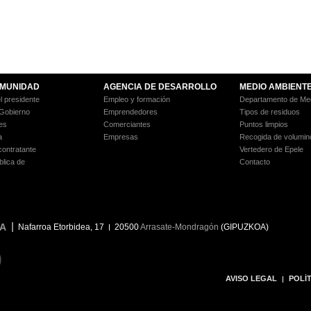
MUNIDAD
AGENCIA DE DESARROLLO
MEDIO AMBIENT
l presidente
Empleo y formación
Departamento de Med
 Gobierno
Emprendedores
Tipos de residuos
es
Comerciantes
Puntos limpios
a
Empresas
Recogida de volumin
 contratante
Vertedero de Epele
blica de
Contacto
A
Nafarroa Etorbidea, 17
20500
Arrasate-Mondragón
(GIPUZKOA)
9
AVISO LEGAL
POLÍT