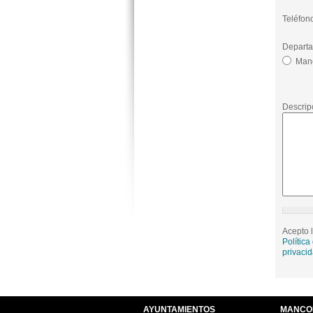
Teléfon
Departa
Man
Descripc
Acepto 
Acepto 
Política
Política
privaci
privaci
AYUNTAMIENTOS
MANCO