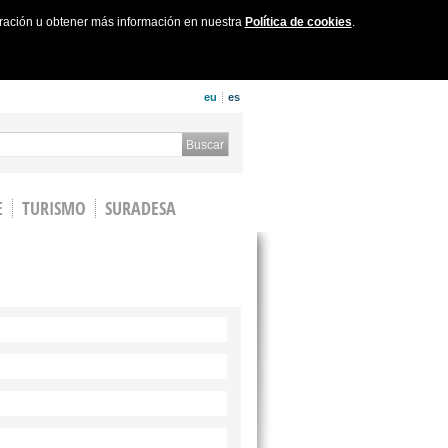
uración u obtener más información en nuestra
Política de cookies
.
eu
es
 form
Buscar
E
TURISMO
SURADESA