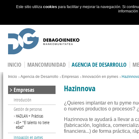
Este sitio utiliza
cookies
para facilitar y mejorar la navegación. Si cont
información
Skip to main content
INICIO
MANCOMUNIDAD
AGENCIA DE DESARROLLO
ME
You are here
Inicio
Agencia de Desarrollo
Empresas
Innovación en pymes
Hazinnov
Hazinnova
Empresas
Introducción
¿Quieres implantar en tu pyme nu
Gestión de personas
o nuevos productos o procesos? ¿
HAZILAN + Prácticas
Hazinnova te ayudará a llevar a 
45+ "El talento no tiene
(fabricación, logística, comerciali
edad"
financiera...) de forma práctica, rá
Innovación en pymes