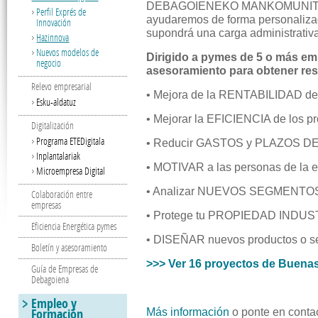
DEBAGOIENEKO MANKOMUNITATE
Perfil Exprés de
ayudaremos de forma personalizad
Innovación
supondrá una carga administrativ
Hazinnova
Nuevos modelos de
Dirigido a pymes de 5 o más em
negocio
asesoramiento para obtener res
Relevo empresarial
• Mejora de la RENTABILIDAD de
Esku-aldatuz
• Mejorar la EFICIENCIA de los p
Digitalización
Programa ETEDigitala
• Reducir GASTOS y PLAZOS 
Inplantalariak
• MOTIVAR a las personas de la 
Microempresa Digital
• Analizar NUEVOS SEGMENTOS 
Colaboración entre
empresas
• Protege tu PROPIEDAD INDUS
Eficiencia Energética pymes
• DISEÑAR nuevos productos o se
Boletín y asesoramiento
>>> Ver 16 proyectos de Buen
Guía de Empresas de
Debagoiena
Empleo y
Formación
Más información
o ponte en contac