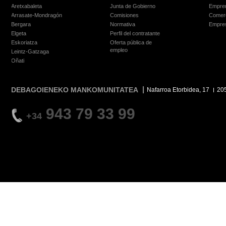
Aretxabaleta
Junta de Gobierno
Empre
Arrasate-Mondragón
Comisiones
Comer
Bergara
Normativa
Empre
Elgeta
Perfil del contratante
Eskoriatza
Oferta pública de
empleo
Leintz-Gatzaga
Oñati
DEBAGOIENEKO MANKOMUNITATEA
Nafarroa Etorbidea, 17
20
943 79 33 99
+34