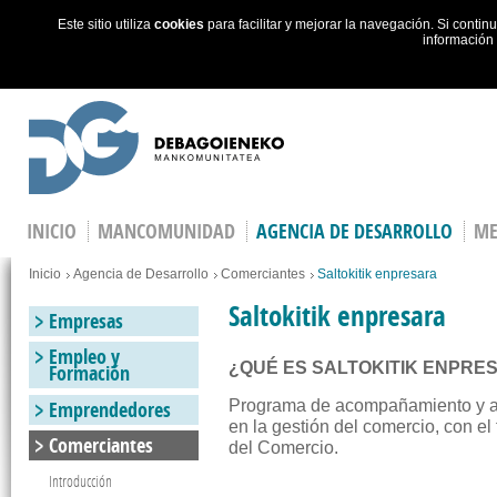
Este sitio utiliza
cookies
para facilitar y mejorar la navegación. Si cont
información
Skip to main content
INICIO
MANCOMUNIDAD
AGENCIA DE DESARROLLO
ME
You are here
Inicio
Agencia de Desarrollo
Comerciantes
Saltokitik enpresara
Saltokitik enpresara
Empresas
Empleo y
¿QUÉ ES SALTOKITIK ENPRE
Formación
Emprendedores
Programa de acompañamiento y apl
en la gestión del comercio, con el 
Comerciantes
del Comercio.
Introducción