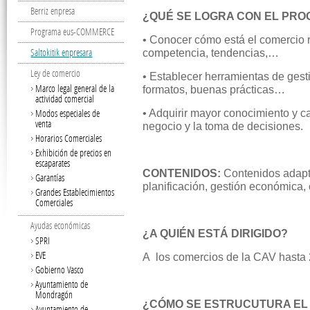
Berriz enpresa
¿QUÉ SE LOGRA CON EL PR
Programa eus-COMMERCE
• Conocer cómo está el comercio r
Saltokitik enpresara
competencia, tendencias,…
Ley de comercio
• Establecer herramientas de gest
Marco legal general de la
formatos, buenas prácticas…
actividad comercial
Modos especiales de
• Adquirir mayor conocimiento y ca
venta
negocio y la toma de decisiones.
Horarios Comerciales
Exhibición de precios en
escaparates
CONTENIDOS:
Contenidos adapta
Garantías
planificación, gestión económica,
Grandes Establecimientos
Comerciales
Ayudas económicas
¿A QUIÉN ESTÁ DIRIGIDO?
SPRI
EVE
A los comercios de la CAV hasta 
Gobierno Vasco
Ayuntamiento de
Mondragón
¿CÓMO SE ESTRUCUTURA E
Ayuntamiento de