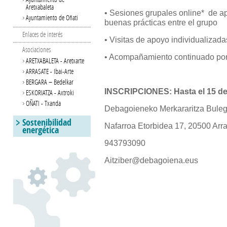
Aretxabaleta
• Sesiones grupales online* de ap
Ayuntamiento de Oñati
buenas prácticas entre el grupo
Enlaces de interés
• Visitas de apoyo individualizad
Asociaciones
• Acompañamiento continuado por
ARETXABALETA - Aretxarte
ARRASATE - Ibai-Arte
BERGARA – Bedelkar
INSCRIPCIONES: Hasta el 15 de
ESKORIATZA - Axtroki
OÑATI - Txanda
Debagoieneko Merkararitza Bule
Sostenibilidad
Nafarroa Etorbidea 17, 20500 Arr
energética
943793090
Aitziber@debagoiena.eus