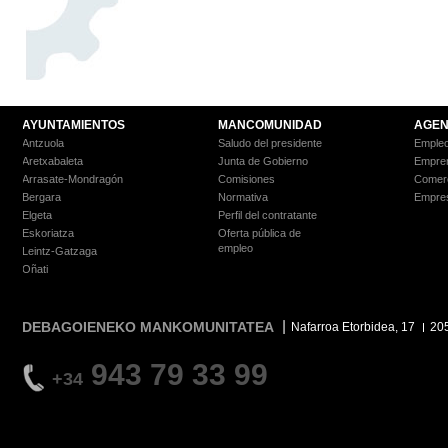
AYUNTAMIENTOS
MANCOMUNIDAD
AGEN
Antzuola
Saludo del presidente
Empleo
Aretxabaleta
Junta de Gobierno
Empre
Arrasate-Mondragón
Comisiones
Comer
Bergara
Normativa
Empre
Elgeta
Perfil del contratante
Eskoriatza
Oferta pública de
empleo
Leintz-Gatzaga
Oñati
DEBAGOIENEKO MANKOMUNITATEA
Nafarroa Etorbidea, 17
20
943 79 33 99
+34