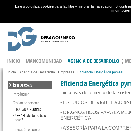
Este sitio utiliza
cookies
para facilitar y mejorar la navegación. Si cont
información
Skip to main content
INICIO
MANCOMUNIDAD
AGENCIA DE DESARROLLO
ME
You are here
Inicio
Agencia de Desarrollo
Empresas
Eficiencia Energética pymes
Eficiencia Energética py
Empresas
Iniciativas de fomento de la soste
Introducción
Gestión de personas
• ESTUDIOS DE VIABILIDAD de in
HAZILAN + Prácticas
• DIAGNÓSTICOS PARA LA MEJ
45+ "El talento no tiene
ENERGÉTICA
edad"
• ASESORÍA PARA LA COMPRE
Innovación en pymes