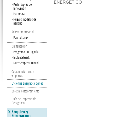
ENERGÉTICO
Perfil Exprés de
Innovación
Hazinnova
Nuevos modelos de
negocio
Relevo empresarial
Esku-aldatuz
Digitalización
Programa ETEDigitala
Inplantalariak
Microempresa Digital
Colaboración entre
empresas
Eficiencia Energética pymes
Boletín y asesoramiento
Guía de Empresas de
Debagoiena
Empleo y
Formación