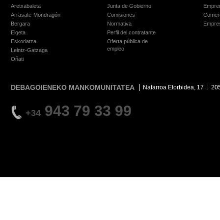
Aretxabaleta
Junta de Gobierno
Empre
Arrasate-Mondragón
Comisiones
Comer
Bergara
Normativa
Empre
Elgeta
Perfil del contratante
Eskoriatza
Oferta pública de
empleo
Leintz-Gatzaga
Oñati
DEBAGOIENEKO MANKOMUNITATEA
Nafarroa Etorbidea, 17
20
943 79 33 99
+34