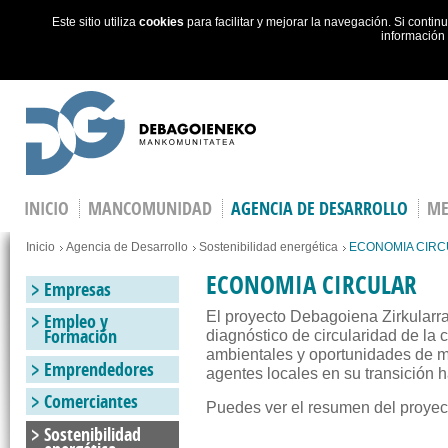
Este sitio utiliza
cookies
para facilitar y mejorar la navegación. Si cont
información
Skip to main content
INICIO
MANCOMUNIDAD
AGENCIA DE DESARROLLO
ME
You are here
Inicio
Agencia de Desarrollo
Sostenibilidad energética
ECONOMIA CIR
ECONOMIA CIRCULAR
Empresas
El proyecto Debagoiena Zirkularra
Empleo y
Formación
diagnóstico de circularidad de la
ambientales y oportunidades de me
Emprendedores
agentes locales en su transición 
Comerciantes
Puedes ver el resumen del proye
Sostenibilidad