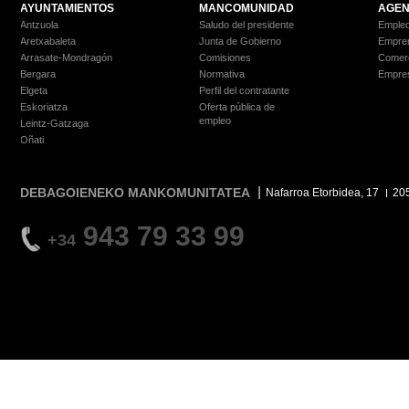
AYUNTAMIENTOS
MANCOMUNIDAD
AGEN
Antzuola
Saludo del presidente
Empleo
Aretxabaleta
Junta de Gobierno
Empre
Arrasate-Mondragón
Comisiones
Comer
Bergara
Normativa
Empre
Elgeta
Perfil del contratante
Eskoriatza
Oferta pública de
empleo
Leintz-Gatzaga
Oñati
DEBAGOIENEKO MANKOMUNITATEA
Nafarroa Etorbidea, 17
20
943 79 33 99
+34