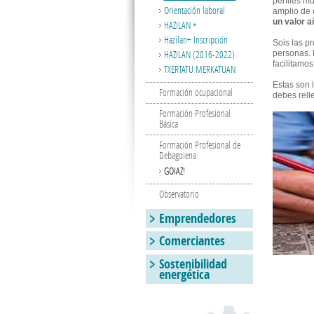
perfiles m
Orientación laboral
amplio de 
un valor a
HAZILAN +
Hazilan+ Inscripción
Sois las pr
HAZILAN (2016-2022)
personas. 
facilitamo
TXERTATU MERKATUAN
Estas son 
Formación ocupacional
debes relle
Formación Profesional
Básica
Formación Profesional de
Debagoiena
GOIAZ!
Observatorio
Emprendedores
Comerciantes
Sostenibilidad
energética