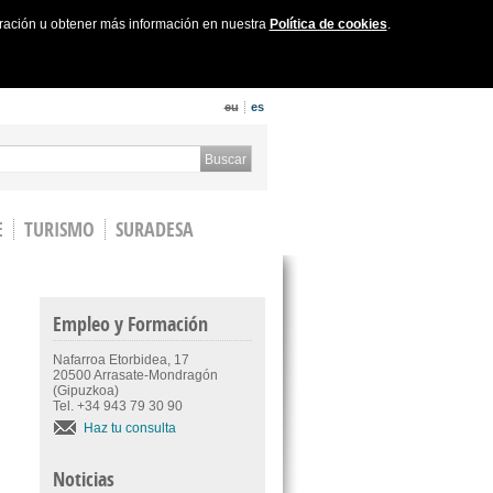
uración u obtener más información en nuestra
Política de cookies
.
eu
es
 form
Buscar
E
TURISMO
SURADESA
Empleo y Formación
Nafarroa Etorbidea, 17
20500 Arrasate-Mondragón
(Gipuzkoa)
Tel. +34 943 79 30 90
Haz tu consulta
Noticias