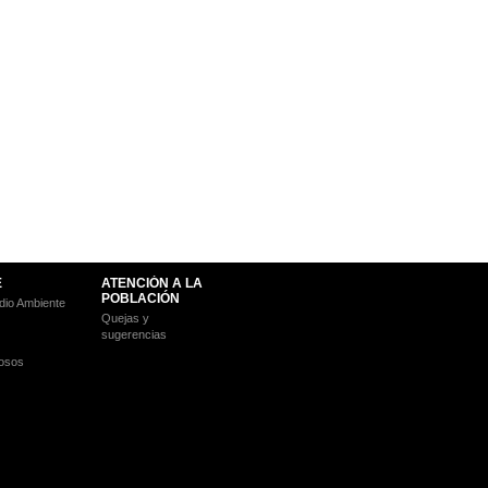
E
ATENCIÓN A LA
POBLACIÓN
io Ambiente
Quejas y
sugerencias
osos