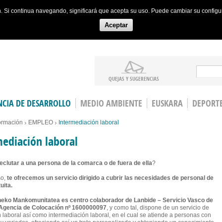
ón. Si continua navegando, significará que acepta su uso. Puede cambiar su config
Aceptar
Search
QUEJAS Y SUGERENCIAS
CIA DE DESARROLLO
MEDIO AMBIENTE
EUSKARA
DEPORT
ormación
EMPLEO
Intermediación laboral
ediación laboral
eclutar a una persona de la comarca o de fuera de ella
?
so,
te ofrecemos un servicio dirigido a cubrir las necesidades de personal de
uita.
eko Mankomunitatea es centro colaborador de Lanbide – Servicio Vasco de
Agencia de Colocación nº 1600000097
, y como tal, dispone de un servicio de
n laboral así como intermediación laboral, en el cual se atiende a personas con