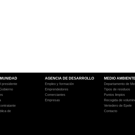
MUNIDAD
AGENCIA DE DESARROLLO
MEDIO AMBIENT
l presidente
Empleo y formación
Departamento de Med
 Gobierno
Emprendedores
Tipos de residuos
es
Comerciantes
Puntos limpios
a
Empresas
Recogida de volumin
 contratante
Vertedero de Epele
blica de
Contacto