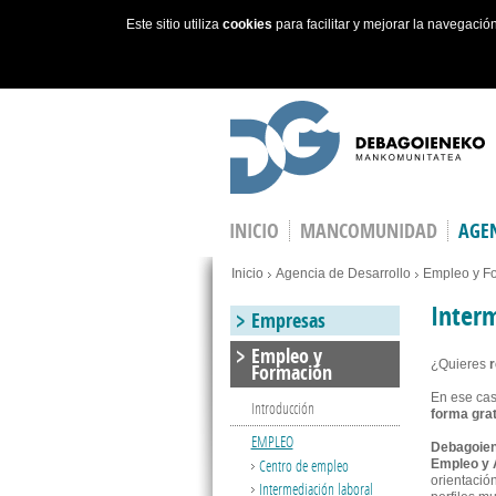
Este sitio utiliza
cookies
para facilitar y mejorar la navegaci
Skip to main content
INICIO
MANCOMUNIDAD
AGEN
You are here
Inicio
Agencia de Desarrollo
Empleo y F
Interm
Empresas
Empleo y
¿Quieres
r
Formación
En ese ca
Introducción
forma grat
EMPLEO
Debagoien
Centro de empleo
Empleo y 
orientació
Intermediación laboral