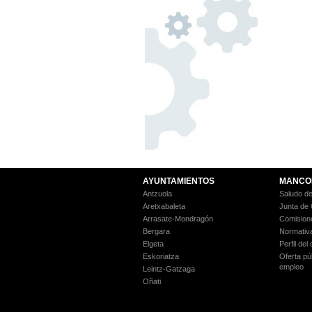
AYUNTAMIENTOS
MANCO
Antzuola
Saludo de
Aretxabaleta
Junta de
Arrasate-Mondragón
Comision
Bergara
Normativ
Elgeta
Perfil del
Eskoriatza
Oferta pú
empleo
Leintz-Gatzaga
Oñati