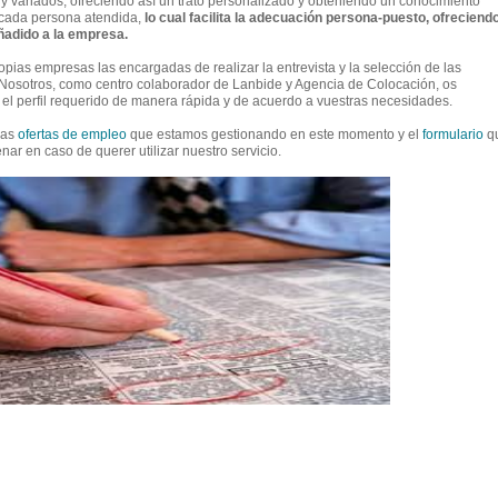
uy variados, ofreciendo así un trato personalizado y obteniendo un conocimiento
cada persona atendida,
lo cual facilita la adecuación persona-puesto, ofreciend
ñadido a la empresa.
opias empresas las encargadas de realizar la entrevista y la selección de las
Nosotros, como centro colaborador de Lanbide y Agencia de Colocación, os
s el perfil requerido de manera rápida y de acuerdo a vuestras necesidades.
las
ofertas de empleo
que estamos gestionando en este momento y el
formulario
q
nar en caso de querer utilizar nuestro servicio.