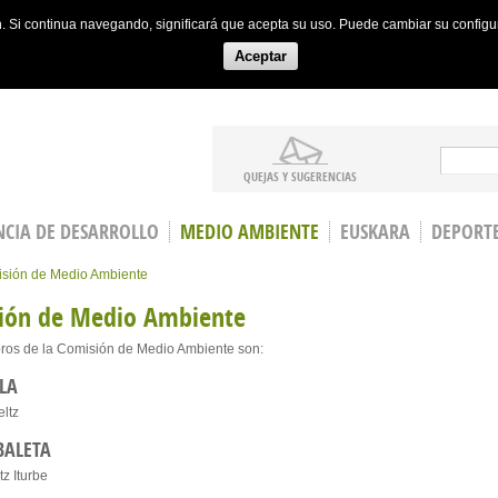
ón. Si continua navegando, significará que acepta su uso. Puede cambiar su config
Aceptar
Search
QUEJAS Y SUGERENCIAS
CIA DE DESARROLLO
MEDIO AMBIENTE
EUSKARA
DEPORT
sión de Medio Ambiente
ión de Medio Ambiente
os de la Comisión de Medio Ambiente son:
LA
eltz
BALETA
tz Iturbe