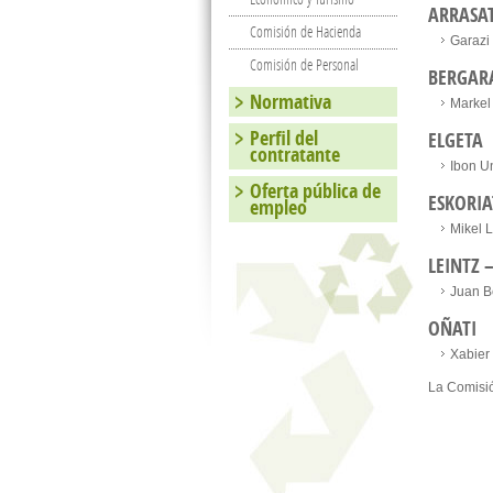
ARRASA
Comisión de Hacienda
Garazi 
Comisión de Personal
BERGAR
Normativa
Markel
Perfil del
ELGETA
contratante
Ibon U
Oferta pública de
ESKORIA
empleo
Mikel 
LEINTZ 
Juan 
OÑATI
Xabier 
La Comisi