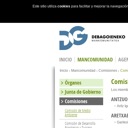
Este sitio utiliza
cookies
para facilitar y mejorar la navegaci
Skip to main content
INICIO
MANCOMUNIDAD
AGEN
Estás en
Inicio
Mancomunidad
Comisiones
Comi
Comis
Órganos
Los miembr
Junta de Gobierno
ANTZUO
Comisiones
Aritz Ig
Comisión de Medio
Ambiente
ARETXA
Garikoi
Comisión de Desarrollo
Económico y Turismo