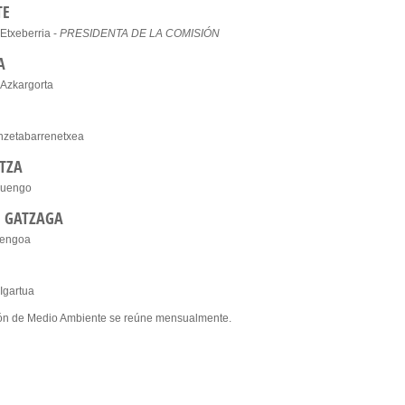
TE
Etxeberria -
PRESIDENTA DE LA COMISIÓN
A
 Azkargorta
nzetabarrenetxea
TZA
Luengo
– GATZAGA
Bengoa
Igartua
ón de Medio Ambiente se reúne mensualmente.