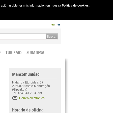
uración u obtener más información en nuestra
Política de cookies
.
eu
es
 form
Buscar
E
TURISMO
SURADESA
Mancomunidad
Nafarroa Etorbidea, 17
20500 Arrasate-Mondragón
(Gipuzkoa)
Tel. +34 943 79 33 99
Correo electrónico
Horario de oficina