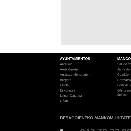
AYUNTAMIENTOS
MANCO
Antzuola
Saludo de
Aretxabaleta
Junta de
Arrasate-Mondragón
Comision
Bergara
Normativ
Elgeta
Perfil del
Eskoriatza
Oferta pú
empleo
Leintz-Gatzaga
Oñati
DEBAGOIENEKO MANKOMUNITATE