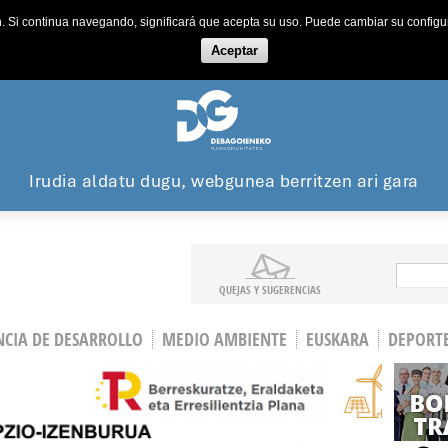
ón. Si continua navegando, significará que acepta su uso. Puede cambiar su config
Aceptar
Irudia aldatu dugu, webgunea berritzen ari gara
Search
QUEJAS Y SUGERENCIAS
CIA DE DESARROLLO
MEDIO AMBIENTE
EUSKARA
DEPORT