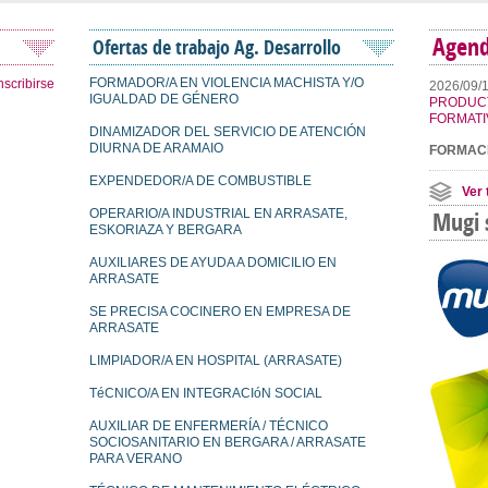
Agen
Ofertas de trabajo Ag. Desarrollo
FORMADOR/A EN VIOLENCIA MACHISTA Y/O
nscribirse
2026/09/
IGUALDAD DE GÉNERO
PRODUCT
FORMATI
DINAMIZADOR DEL SERVICIO DE ATENCIÓN
DIURNA DE ARAMAIO
FORMAC
EXPENDEDOR/A DE COMBUSTIBLE
Ver 
OPERARIO/A INDUSTRIAL EN ARRASATE,
Mugi 
ESKORIAZA Y BERGARA
AUXILIARES DE AYUDA A DOMICILIO EN
ARRASATE
SE PRECISA COCINERO EN EMPRESA DE
ARRASATE
LIMPIADOR/A EN HOSPITAL (ARRASATE)
TéCNICO/A EN INTEGRACIóN SOCIAL
AUXILIAR DE ENFERMERÍA / TÉCNICO
SOCIOSANITARIO EN BERGARA / ARRASATE
PARA VERANO