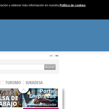
uración u obtener más información en nuestra
Política de cookies
.
eu
es
 form
Buscar
E
TURISMO
SURADESA