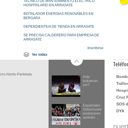
TÉCNICO DE MANTENIMIENTO ELÉCTRICO
HOSPITALARIO EN ARRASATE
INSTALADOR ENERGIAS RENOVABLES EN
BERGARA
DEPENDIENTE/A DE TIENDA EN ARRASATE
SE PRECISA CALDERERO PARA EMPRESA DE
ARRASATE
Inscribirse
Ver todas
Teléfo
ns Aitortu-Partekatu
.
Bomb
Aste
bukaeran...
ns Aitortu-Partekatu
ons Aitortu-Partekatu
ons Aitortu-Partekatu
ons Aitortu-Partekatu
mmons Aitortu-Partekatu
ommons Aitortu-Partekatu
.
.
.
.
.
.
Tráfic
zer?
 Aitortu-Partekatu
.
Hospi
Cruz 
SOS d
Espainiako
Gobernuaren
DYA
euskararen
aurkako ...
puer