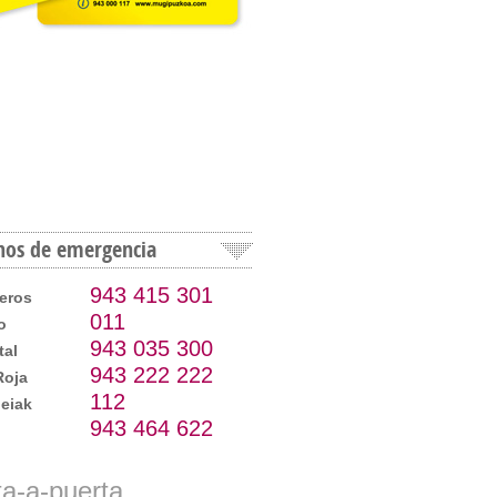
nos de emergencia
943 415 301
eros
011
o
943 035 300
tal
943 222 222
Roja
112
eiak
943 464 622
ta-a-puerta