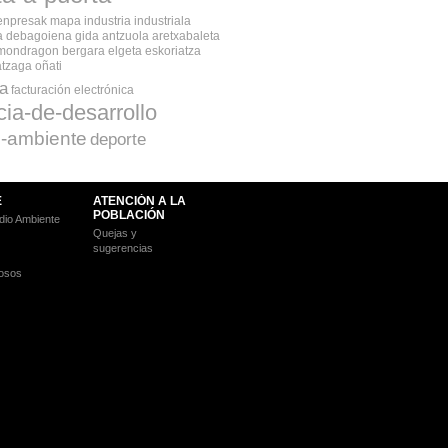
npresak mapa industria industriala
 debagoiena gida antzuola aretxabaleta
mondragon bergara elgeta eskoriatza
atzaga oñati
a
facturación electrónica
ia-de-desarrollo
-ambiente
deporte
E
ATENCIÓN A LA
POBLACIÓN
io Ambiente
Quejas y
sugerencias
osos