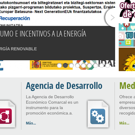
ITATEA RENUEVA CON TECNOLOGIA LED
MO E INCENTIVOS A LA ENERGÍA
LAS INSTALACIONES DE ILUMINACIÓN
inserción para personas desempleadas
iena
enta ¡gana el Planeta!
DAE Y FINANCIACIÓN DE FEDER
ERGÍA RENOVABLE
Agencia de Desarrollo
Med
La Agencia de Desarrollo
Ofrece 
Económico Comarcal es un
empresa
instrumento para la
diversos
promoción económica.a.
recogida
Más...
Más...