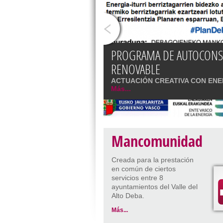
DEBAGOIENEKO MANKOMUN
PROGRAMA DE AUTOCONSU
FORMACIÓN
1.308 PUNTOS DE LUZ DE 
RENOVABLE
HAZILAN +: Itinerarios de 
Turismo de Debagoiena
Auzokonposta
Mancomunidad de Debago
Separa bien, cada punto cu
PLAN ANTIFRAUDE
EXTERIOR CON AYUDA DE I
Debagoiena y entorno
ACTUACIÓN CREATIVA CON EN
Gehiago...
Más...
Más...
Más...
Más...
Más...
Más...
Más...
Más...
Mancomunidad
Creada para la prestación
en común de ciertos
servicios entre 8
ayuntamientos del Valle del
Alto Deba.
Más...