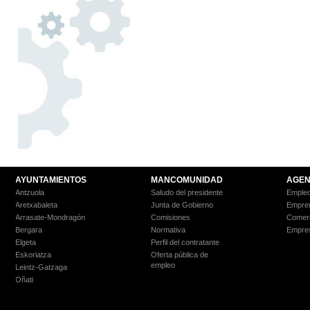
AYUNTAMIENTOS
MANCOMUNIDAD
AGEN
Antzuola
Saludo del presidente
Empleo
Aretxabaleta
Junta de Gobierno
Empre
Arrasate-Mondragón
Comisiones
Comer
Bergara
Normativa
Empre
Elgeta
Perfil del contratante
Eskoriatza
Oferta pública de
empleo
Leintz-Gatzaga
Oñati