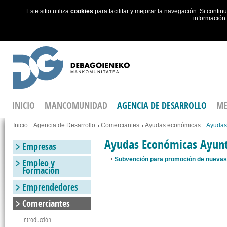
Este sitio utiliza
cookies
para facilitar y mejorar la navegación. Si cont
información
Skip to main content
INICIO
MANCOMUNIDAD
AGENCIA DE DESARROLLO
ME
You are here
Inicio
Agencia de Desarrollo
Comerciantes
Ayudas económicas
Ayudas
Ayudas Económicas Ayun
Empresas
Subvención para promoción de nuevas
Empleo y
Formación
Emprendedores
Comerciantes
Introducción