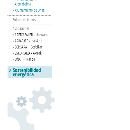
Aretxabaleta
Ayuntamiento de Oñati
Enlaces de interés
Asociaciones
ARETXABALETA - Aretxarte
ARRASATE - Ibai-Arte
BERGARA – Bedelkar
ESKORIATZA - Axtroki
OÑATI - Txanda
Sostenibilidad
energética