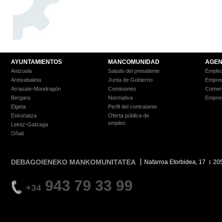
AYUNTAMIENTOS
MANCOMUNIDAD
AGEN
Antzuola
Saludo del presidente
Empleo
Aretxabaleta
Junta de Gobierno
Empre
Arrasate-Mondragón
Comisiones
Comer
Bergara
Normativa
Empre
Elgeta
Perfil del contratante
Eskoriatza
Oferta pública de
empleo
Leintz-Gatzaga
Oñati
DEBAGOIENEKO MANKOMUNITATEA
Nafarroa Etorbidea, 17
20
943 79 33 99
+34