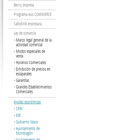
Berriz enpresa
Programa eus-COMMERCE
Saltokitik enpresara
Ley de comercio
Marco legal general de la
actividad comercial
Modos especiales de
venta
Horarios Comerciales
Exhibición de precios en
escaparates
Garantías
Grandes Establecimientos
Comerciales
Ayudas económicas
SPRI
EVE
Gobierno Vasco
Ayuntamiento de
Mondragón
Ayuntamiento de