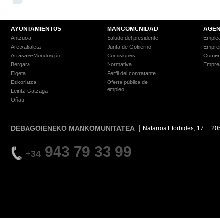
AYUNTAMIENTOS
MANCOMUNIDAD
AGEN
Antzuola
Saludo del presidente
Empleo
Aretxabaleta
Junta de Gobierno
Empre
Arrasate-Mondragón
Comisiones
Comer
Bergara
Normativa
Empre
Elgeta
Perfil del contratante
Eskoriatza
Oferta pública de
empleo
Leintz-Gatzaga
Oñati
DEBAGOIENEKO MANKOMUNITATEA
Nafarroa Etorbidea, 17
20
943 79 33 99
+34