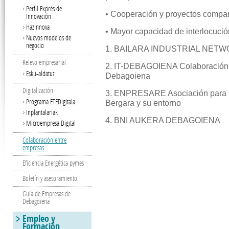
Perfil Exprés de
• Cooperación y proyectos compar
Innovación
Hazinnova
• Mayor capacidad de interlocució
Nuevos modelos de
negocio
1. BAILARA INDUSTRIAL NETWO
Relevo empresarial
2. IT-DEBAGOIENA Colaboración e
Esku-aldatuz
Debagoiena
Digitalización
3. ENPRESARE Asociación para la 
Programa ETEDigitala
Bergara y su entorno
Inplantalariak
4. BNI AUKERA DEBAGOIENA
Microempresa Digital
Colaboración entre
empresas
Eficiencia Energética pymes
Boletín y asesoramiento
Guía de Empresas de
Debagoiena
Empleo y
Formación