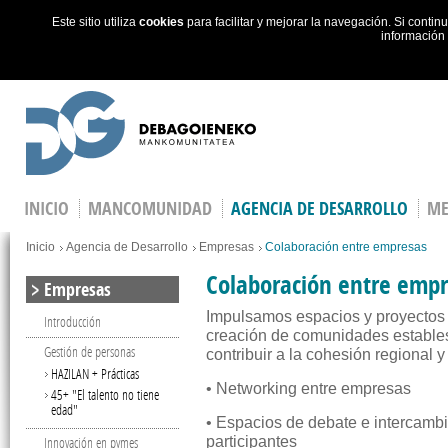
Este sitio utiliza
cookies
para facilitar y mejorar la navegación. Si cont
información
Skip to main content
INICIO
MANCOMUNIDAD
AGENCIA DE DESARROLLO
ME
You are here
Inicio
Agencia de Desarrollo
Empresas
Colaboración entre empresas
Colaboración entre emp
Empresas
Impulsamos espacios y proyectos d
Introducción
creación de comunidades estable
Gestión de personas
contribuir a la cohesión regional y
HAZILAN + Prácticas
• Networking entre empresas
45+ "El talento no tiene
edad"
• Espacios de debate e intercamb
Innovación en pymes
participantes