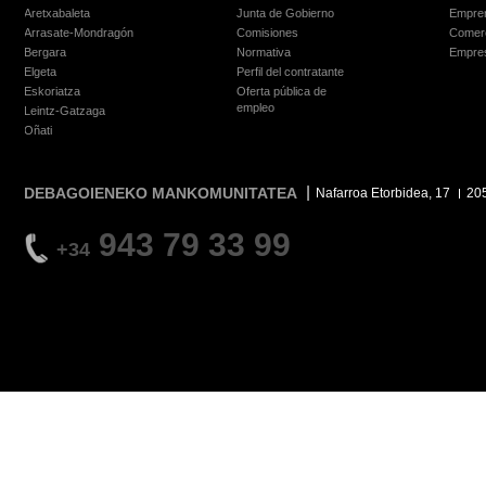
Aretxabaleta
Junta de Gobierno
Empre
Arrasate-Mondragón
Comisiones
Comer
Bergara
Normativa
Empre
Elgeta
Perfil del contratante
Eskoriatza
Oferta pública de
empleo
Leintz-Gatzaga
Oñati
DEBAGOIENEKO MANKOMUNITATEA
Nafarroa Etorbidea, 17
20
943 79 33 99
+34