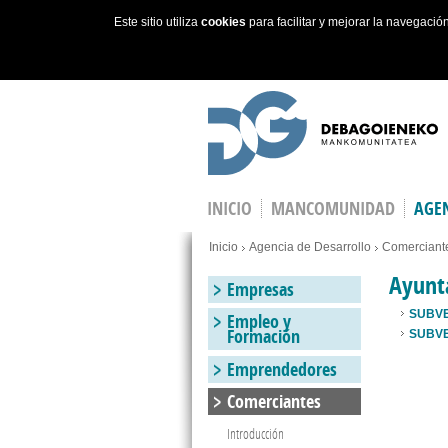
Este sitio utiliza
cookies
para facilitar y mejorar la navegaci
Skip to main content
INICIO
MANCOMUNIDAD
AGEN
You are here
Inicio
Agencia de Desarrollo
Comerciant
Ayunt
Empresas
SUBVE
Empleo y
Formación
SUBVE
Emprendedores
Comerciantes
Introducción