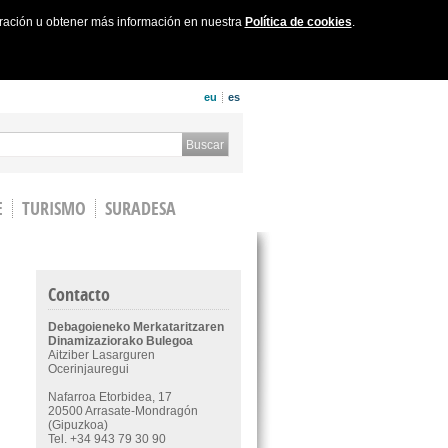
uración u obtener más información en nuestra
Política de cookies
.
eu
es
 form
Buscar
E
TURISMO
SURADESA
Contacto
Debagoieneko Merkataritzaren
Dinamizaziorako Bulegoa
Aitziber Lasarguren
Ocerinjauregui
Nafarroa Etorbidea, 17
20500 Arrasate-Mondragón
(Gipuzkoa)
Tel. +34 943 79 30 90