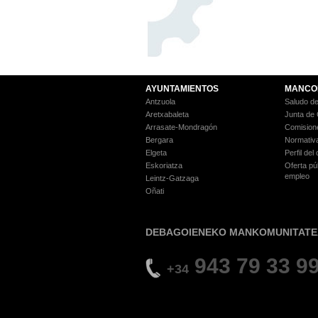
AYUNTAMIENTOS
MANCO
Antzuola
Saludo de
Aretxabaleta
Junta de
Arrasate-Mondragón
Comision
Bergara
Normativ
Elgeta
Perfil del
Eskoriatza
Oferta pú
empleo
Leintz-Gatzaga
Oñati
DEBAGOIENEKO MANKOMUNITATE
943 79 33 9
+34