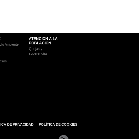
E
ATENCIÓN A LA
POBLACIÓN
io Ambiente
Quejas y
sugerencias
osos
ICA DE PRIVACIDAD
POLÍTICA DE COOKIES