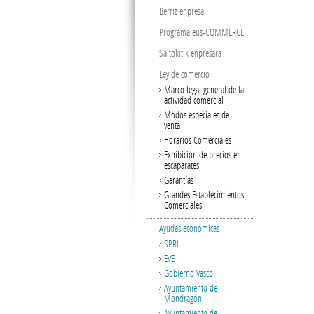
Berriz enpresa
Programa eus-COMMERCE
Saltokitik enpresara
Ley de comercio
Marco legal general de la
actividad comercial
Modos especiales de
venta
Horarios Comerciales
Exhibición de precios en
escaparates
Garantías
Grandes Establecimientos
Comerciales
Ayudas económicas
SPRI
EVE
Gobierno Vasco
Ayuntamiento de
Mondragón
Ayuntamiento de