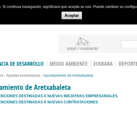
ón. Si continua navegando, significará que acepta su uso. Puede cambiar su config
Aceptar
Search
QUEJAS Y SUGERENCIAS
CIA DE DESARROLLO
MEDIO AMBIENTE
EUSKARA
DEPORT
es
Ayudas económicas
Ayuntamiento de Aretxabaleta
amiento de Aretxabaleta
NCIONES DESTINADAS A NUEVAS INICIATIVAS EMPRESARIALES
NCIONES DESTINADAS A NUEVAS CONTRATACIONES