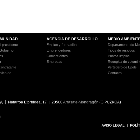
MUNIDAD
AGENCIA DE DESARROLLO
MEDIO AMBIENT
l presidente
Empleo y formación
Departamento de Med
 Gobierno
Emprendedores
Tipos de residuos
es
Comerciantes
Puntos limpios
a
Empresas
Recogida de volumin
 contratante
Vertedero de Epele
blica de
Contacto
A
Nafarroa Etorbidea, 17
20500
Arrasate-Mondragón
(GIPUZKOA)
9
AVISO LEGAL
POLÍT