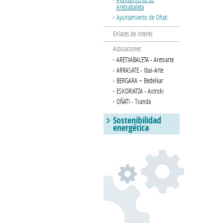
Aretxabaleta
Ayuntamiento de Oñati
Enlaces de interés
Asociaciones
ARETXABALETA - Aretxarte
ARRASATE - Ibai-Arte
BERGARA – Bedelkar
ESKORIATZA - Axtroki
OÑATI - Txanda
Sostenibilidad
energética