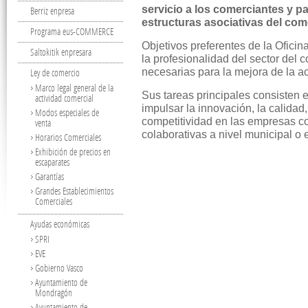
servicio a los comerciantes y par
Berriz enpresa
estructuras asociativas del com
Programa eus-COMMERCE
Objetivos preferentes de la Oficin
Saltokitik enpresara
la profesionalidad del sector del 
necesarias para la mejora de la a
Ley de comercio
Marco legal general de la
Sus tareas principales consisten 
actividad comercial
impulsar la innovación, la calidad
Modos especiales de
competitividad en las empresas co
venta
colaborativas a nivel municipal o 
Horarios Comerciales
Exhibición de precios en
escaparates
Garantías
Grandes Establecimientos
Comerciales
Ayudas económicas
SPRI
EVE
Gobierno Vasco
Ayuntamiento de
Mondragón
Ayuntamiento de