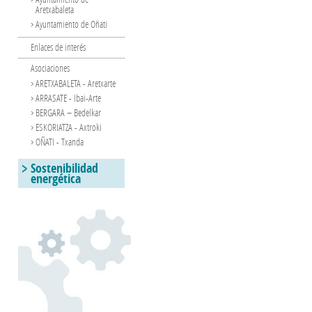
Aretxabaleta
Ayuntamiento de Oñati
Enlaces de interés
Asociaciones
ARETXABALETA - Aretxarte
ARRASATE - Ibai-Arte
BERGARA – Bedelkar
ESKORIATZA - Axtroki
OÑATI - Txanda
Sostenibilidad
energética