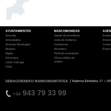
AYUNTAMIENTOS
MANCOMUNIDAD
AGEN
Antzuola
Saludo del presidente
Empleo
Aretxabaleta
Junta de Gobierno
Empre
Arrasate-Mondragón
Comisiones
Comer
Bergara
Normativa
Empre
Elgeta
Perfil del contratante
Eskoriatza
Oferta pública de
empleo
Leintz-Gatzaga
Oñati
DEBAGOIENEKO MANKOMUNITATEA
Nafarroa Etorbidea, 17
20
943 79 33 99
+34