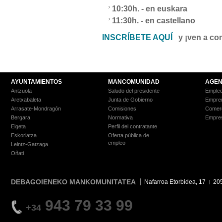
10:30h. - en euskara
11:30h. - en castellano
INSCRÍBETE AQUÍ
y ¡ven a con
AYUNTAMIENTOS
MANCOMUNIDAD
AGEN
Antzuola
Saludo del presidente
Empleo
Aretxabaleta
Junta de Gobierno
Empre
Arrasate-Mondragón
Comisiones
Comer
Bergara
Normativa
Empre
Elgeta
Perfil del contratante
Eskoriatza
Oferta pública de
empleo
Leintz-Gatzaga
Oñati
DEBAGOIENEKO MANKOMUNITATEA
Nafarroa Etorbidea, 17
20
943 79 33 99
+34