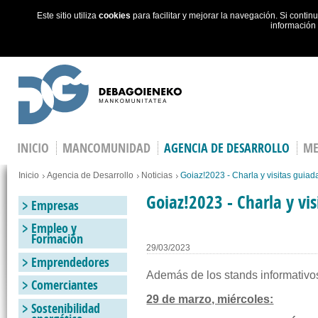
Este sitio utiliza
cookies
para facilitar y mejorar la navegación. Si cont
información
Skip to main content
INICIO
MANCOMUNIDAD
AGENCIA DE DESARROLLO
ME
Estás en
Inicio
Agencia de Desarrollo
Noticias
Goiaz!2023 - Charla y visitas guiad
Goiaz!2023 - Charla y vis
Empresas
Empleo y
Formación
29/03/2023
Emprendedores
Además de los stands informativos
Comerciantes
29 de marzo, miércoles:
Sostenibilidad