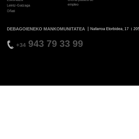
empleo
Leintz-Gatzaga
Oñati
DEBAGOIENEKO MANKOMUNITATEA
Nafarroa Etorbidea, 17
20
943 79 33 99
+34