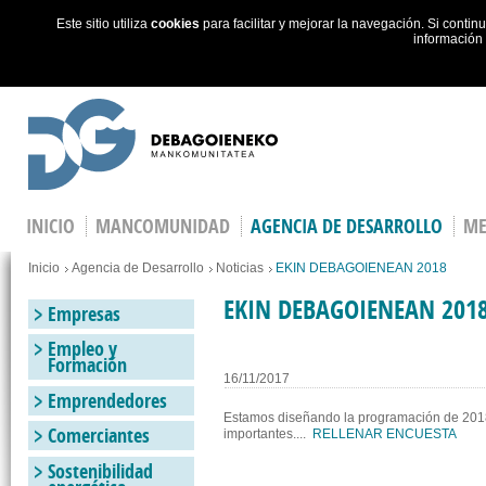
Este sitio utiliza
cookies
para facilitar y mejorar la navegación. Si cont
información
Skip to main content
INICIO
MANCOMUNIDAD
AGENCIA DE DESARROLLO
ME
Estás en
Inicio
Agencia de Desarrollo
Noticias
EKIN DEBAGOIENEAN 2018
EKIN DEBAGOIENEAN 201
Empresas
Empleo y
Formación
16/11/2017
Emprendedores
Estamos diseñando la programación de 2018,
Comerciantes
importantes....
RELLENAR ENCUESTA
Sostenibilidad