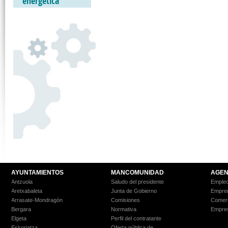
energética
AYUNTAMIENTOS
MANCOMUNIDAD
AGEN
Antzuola
Saludo del presidente
Empleo
Aretxabaleta
Junta de Gobierno
Empre
Arrasate-Mondragón
Comisiones
Comer
Bergara
Normativa
Empre
Elgeta
Perfil del contratante
Eskoriatza
Oferta pública de