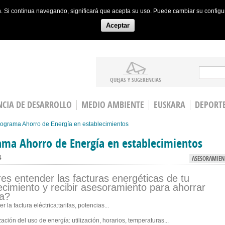
ón. Si continua navegando, significará que acepta su uso. Puede cambiar su config
Aceptar
Search
QUEJAS Y SUGERENCIAS
CIA DE DESARROLLO
MEDIO AMBIENTE
EUSKARA
DEPORT
ograma Ahorro de Energía en establecimientos
ama Ahorro de Energía en establecimientos
4
ASESORAMIEN
es entender las facturas energéticas de tu
ecimiento y recibir asesoramiento para ahorrar
a?
r la factura eléctrica:tarifas, potencias...
ación del uso de energía: utilización, horarios, temperaturas...