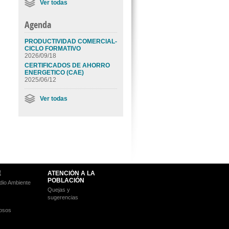
Ver todas
Agenda
PRODUCTIVIDAD COMERCIAL-
CICLO FORMATIVO
2026/09/18
CERTIFICADOS DE AHORRO
ENERGETICO (CAE)
2025/06/12
Ver todas
E
ATENCIÓN A LA
POBLACIÓN
io Ambiente
Quejas y
sugerencias
osos