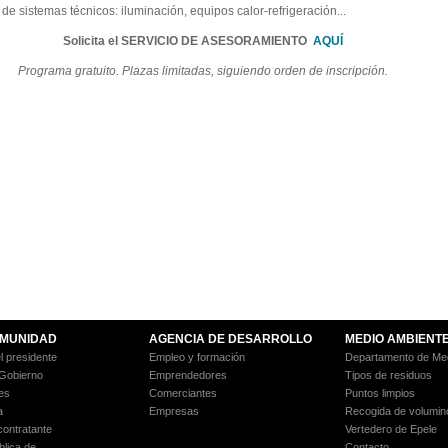
de sistemas técnicos: iluminación, equipos calor-refrigeración...
Solicita el SERVICIO DE ASESORAMIENTO
AQUÍ
Programa gratuito. Plazas limitadas, siguiendo orden de inscripción.
MUNIDAD
AGENCIA DE DESARROLLO
MEDIO AMBIENT
l presidente
Empleo y formación
Departamento de Med
 Gobierno
Emprendedores
Tipos de residuos
es
Comerciantes
Puntos limpios
a
Empresas
Recogida de volumin
 contratante
Vertedero de Epele
blica de
Contacto