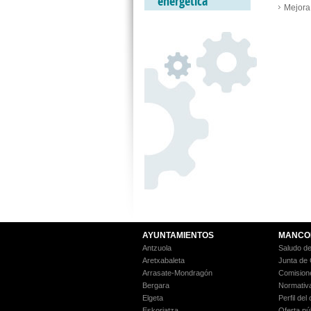
energética
Mejora 
AYUNTAMIENTOS
MANCO
Antzuola
Saludo de
Aretxabaleta
Junta de
Arrasate-Mondragón
Comision
Bergara
Normativ
Elgeta
Perfil del
Eskoriatza
Oferta pú