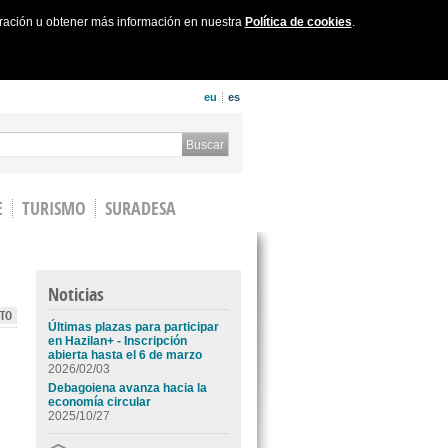
uración u obtener más información en nuestra
Política de cookies
.
eu
es
 form
Buscar
E
TURISMO
SURADESA
Noticias
TO
Últimas plazas para participar
en Hazilan+ - Inscripción
abierta hasta el 6 de marzo
2026/02/03
Debagoiena avanza hacia la
economía circular
2025/10/27