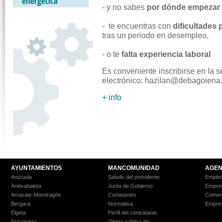
energética
- y no sabes
por dónde empezar
- te encuentras con
dificultades
tras un periodo en desempleo,
- o te
falta experiencia laboral
Es conveniente inscribirse en la 
electrónico: hazilan@debagoiena.
+ info
AYUNTAMIENTOS
MANCOMUNIDAD
AGEN
Antzuola
Saludo del presidente
Empleo
Aretxabaleta
Junta de Gobierno
Empre
Arrasate-Mondragón
Comisiones
Comer
Bergara
Normativa
Empre
Elgeta
Perfil del contratante
Eskoriatza
Oferta pública de