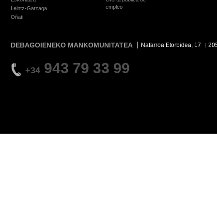
empleo
Leintz-Gatzaga
Oñati
DEBAGOIENEKO MANKOMUNITATEA
Nafarroa Etorbidea, 17
20
943 79 33 99
+34