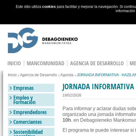
Este sitio utiliza
cookies
para facilitar y mejorar la navegación. Si cont
información
Skip to main content
INICIO
MANCOMUNIDAD
AGENCIA DE DESARROLLO
ME
Estás en
Inicio
Agencia de Desarrollo
Agenda
JORNADA INFORMATIVA - HAZILA
JORNADA INFORMATIVA 
Empresas
19/02/2026
Empleo y
Formación
Para informar y aclarar dudas so
Emprendedores
organizado una jornada informati
10h
. en Debagoieneko Mankomun
Comerciantes
El programa te puede interesar si 
Sostenibilidad