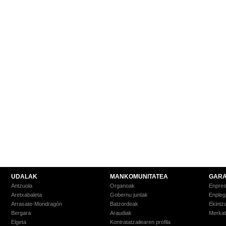
UDALAK
MANKOMUNITATEA
GARA
Antzuola
Organoak
Enpre
Aretxabaleta
Gobernu juntak
Enpleg
Arrasate-Mondragón
Batzordeak
Ekintz
Bergara
Araudiak
Merkat
Elgeta
Kontratatzailearen profila