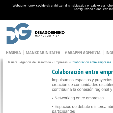
Webgune honek
cookie
-ak erabiltzen ditu nabigazioa errazteko eta ho
Konfigurazioa aldatu edo in
Skip to main content
HASIERA
MANKOMUNITATEA
GARAPEN AGENTZIA
ING
Hemen zaude
Hasiera
Agencia de Desarrollo
Empresas
Colaboración entre empresas
Colaboración entre emp
Impulsamos espacios y proyectos d
creación de comunidades estable
contribuir a la cohesión regional y
• Networking entre empresas
• Espacios de debate e intercamb
participantes