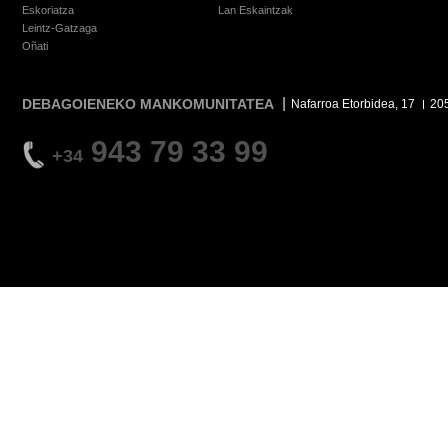
Eskoriatza
Lan Eskaintzak
Leintz-Gatzaga
Oñati
DEBAGOIENEKO MANKOMUNITATEA
Nafarroa Etorbidea, 17
20
943 79 33 99
+34