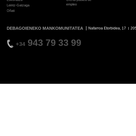
empleo
Leintz-Gatzaga
Oñati
DEBAGOIENEKO MANKOMUNITATEA
Nafarroa Etorbidea, 17
20
943 79 33 99
+34