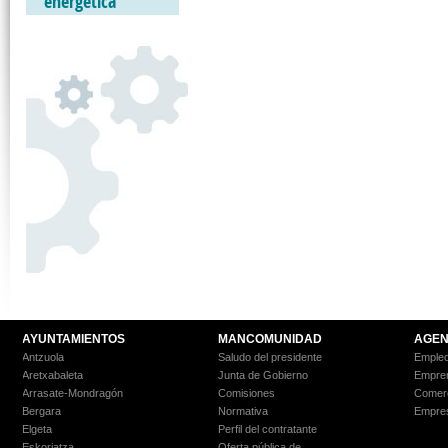
energética
AYUNTAMIENTOS
MANCOMUNIDAD
AGEN
Antzuola
Saludo del presidente
Empleo
Aretxabaleta
Junta de Gobierno
Empre
Arrasate-Mondragón
Comisiones
Comer
Bergara
Normativa
Empre
Elgeta
Perfil del contratante
Eskoriatza
Oferta pública de