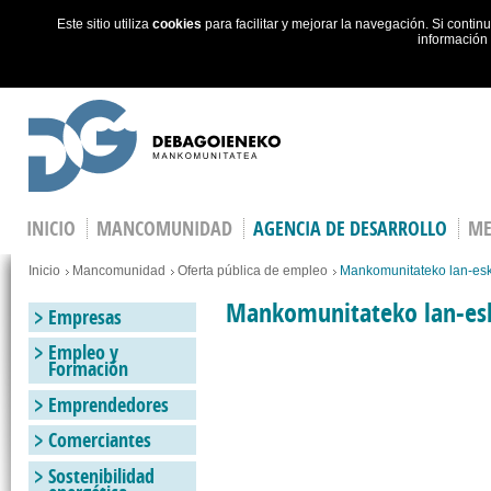
Este sitio utiliza
cookies
para facilitar y mejorar la navegación. Si cont
información
Skip to main content
INICIO
MANCOMUNIDAD
AGENCIA DE DESARROLLO
ME
You are here
Inicio
Mancomunidad
Oferta pública de empleo
Mankomunitateko lan-esk
Mankomunitateko lan-es
Empresas
Empleo y
Formación
Emprendedores
Comerciantes
Sostenibilidad