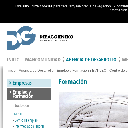
Este sitio utiliza
cookies
para facilitar y mejorar la navegación. Si cont
información
Skip to main content
INICIO
MANCOMUNIDAD
AGENCIA DE DESARROLLO
ME
You are here
Inicio
Agencia de Desarrollo
Empleo y Formación
EMPLEO
Centro de 
Formación
Empresas
Empleo y
Formación
Introducción
EMPLEO
Centro de empleo
Intermediación laboral