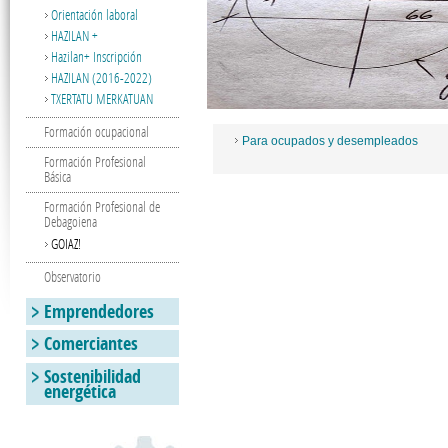
Orientación laboral
HAZILAN +
Hazilan+ Inscripción
HAZILAN (2016-2022)
TXERTATU MERKATUAN
Formación ocupacional
Para ocupados y desempleados
Formación Profesional
Básica
Formación Profesional de
Debagoiena
GOIAZ!
Observatorio
Emprendedores
Comerciantes
Sostenibilidad
energética