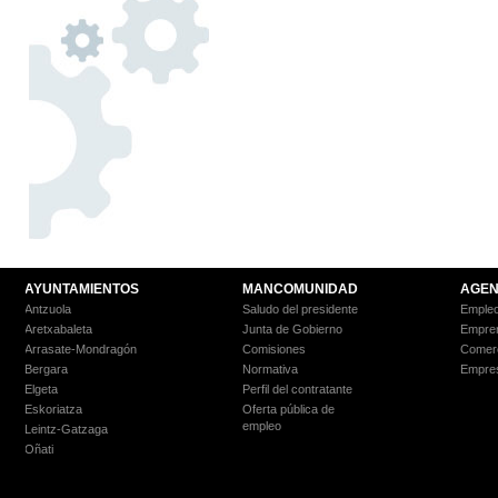
AYUNTAMIENTOS
MANCOMUNIDAD
AGEN
Antzuola
Saludo del presidente
Empleo
Aretxabaleta
Junta de Gobierno
Empre
Arrasate-Mondragón
Comisiones
Comer
Bergara
Normativa
Empre
Elgeta
Perfil del contratante
Eskoriatza
Oferta pública de
empleo
Leintz-Gatzaga
Oñati