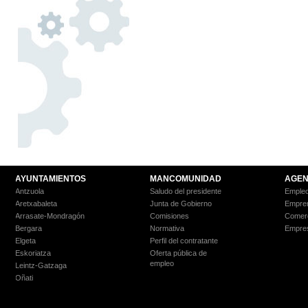
AYUNTAMIENTOS
MANCOMUNIDAD
AGEN
Antzuola
Saludo del presidente
Empleo
Aretxabaleta
Junta de Gobierno
Empre
Arrasate-Mondragón
Comisiones
Comer
Bergara
Normativa
Empre
Elgeta
Perfil del contratante
Eskoriatza
Oferta pública de
empleo
Leintz-Gatzaga
Oñati