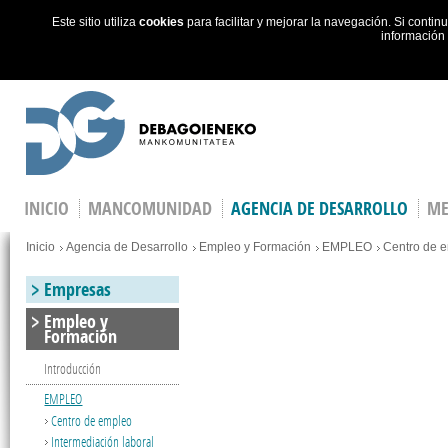
Este sitio utiliza
cookies
para facilitar y mejorar la navegación. Si cont
información
Skip to main content
INICIO
MANCOMUNIDAD
AGENCIA DE DESARROLLO
ME
You are here
Inicio
Agencia de Desarrollo
Empleo y Formación
EMPLEO
Centro de 
Empresas
Empleo y
Formación
Introducción
EMPLEO
Centro de empleo
Intermediación laboral