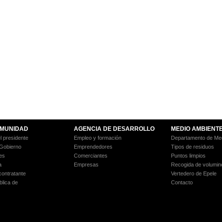
MUNIDAD
AGENCIA DE DESARROLLO
MEDIO AMBIENT
l presidente
Empleo y formación
Departamento de Med
 Gobierno
Emprendedores
Tipos de residuos
es
Comerciantes
Puntos limpios
a
Empresas
Recogida de volumin
 contratante
Vertedero de Epele
blica de
Contacto