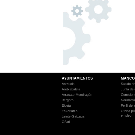
AYUNTAMIENTOS
MANCO
Antzuola
Saludo de
Aretxabaleta
Junta de
Arrasate-Mondragón
Comision
Bergara
Normativ
Elgeta
Perfil del
Eskoriatza
Oferta pú
empleo
Leintz-Gatzaga
Oñati