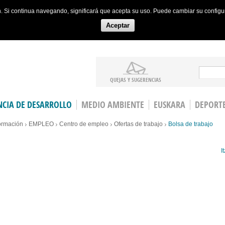
ón. Si continua navegando, significará que acepta su uso. Puede cambiar su config
Aceptar
Search
QUEJAS Y SUGERENCIAS
CIA DE DESARROLLO
MEDIO AMBIENTE
EUSKARA
DEPORT
ormación
EMPLEO
Centro de empleo
Ofertas de trabajo
Bolsa de trabajo
It