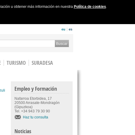
uración u obtener más información en nuestra
Política de cookies
.
eu
es
 form
Buscar
E
TURISMO
SURADESA
Empleo y Formación
zuli
Nafarroa Etorbidea, 17
20500 Arrasate-Mondragón
(Gipuzkoa)
Tel. +34 943 79 30 90
Haz tu consulta
Noticias