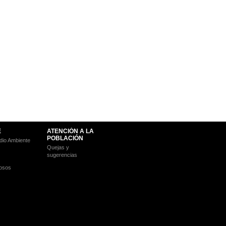
E
ATENCIÓN A LA
POBLACIÓN
io Ambiente
Quejas y
sugerencias
osos