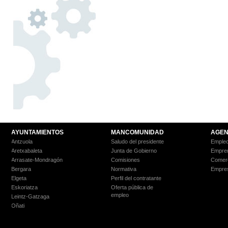
AYUNTAMIENTOS
MANCOMUNIDAD
AGEN
Antzuola
Saludo del presidente
Empleo
Aretxabaleta
Junta de Gobierno
Empre
Arrasate-Mondragón
Comisiones
Comer
Bergara
Normativa
Empre
Elgeta
Perfil del contratante
Eskoriatza
Oferta pública de
empleo
Leintz-Gatzaga
Oñati