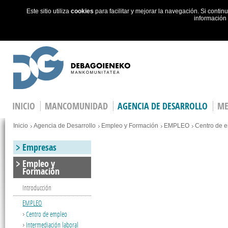
Este sitio utiliza
cookies
para facilitar y mejorar la navegación. Si cont
información
Skip to main content
INICIO
MANCOMUNIDAD
AGENCIA DE DESARROLLO
ME
You are here
Inicio
Agencia de Desarrollo
Empleo y Formación
EMPLEO
Centro de 
Empresas
Empleo y
Formación
Introducción
EMPLEO
Centro de empleo
Intermediación laboral