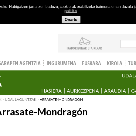
etzeko. Nabigatzen jarraitzen baduzu, cookie-ak erabiltzeko baimena eman duzula 
politika
.
Onartu
Bila
IRADOKIZUNAK ETA KEXAK
GARAPEN AGENTZIA
INGURUMENA
EUSKARA
KIROLA
TU
UDAL
A
A
HASIERA
AURKEZPENA
ARAUDIA
G
K
UDAL LAGUNTZAK
ARRASATE-MONDRAGÓN
Arrasate-Mondragón