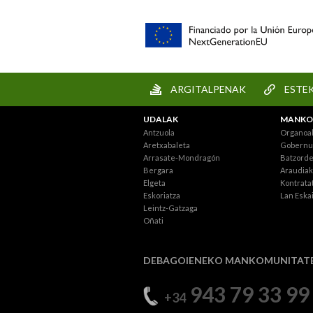
ARGITALPENAK
ESTE
UDALAK
MANKO
Antzuola
Organoa
Aretxabaleta
Gobernu 
Arrasate-Mondragón
Batzord
Bergara
Araudiak
Elgeta
Kontratat
Eskoriatza
Lan Eska
Leintz-Gatzaga
Oñati
DEBAGOIENEKO MANKOMUNITAT
943 79 33 99
+34