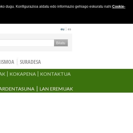
joko dugu. Konfigurazioa aldatu edo informazio gehiago eskuratu nahi
Cookie-
eu
es
keta formularioa
Bilatu
RISMOA
SURADESA
AK
KOKAPENA
KONTAKTUA
ARDENTASUNA
LAN EREMUAK