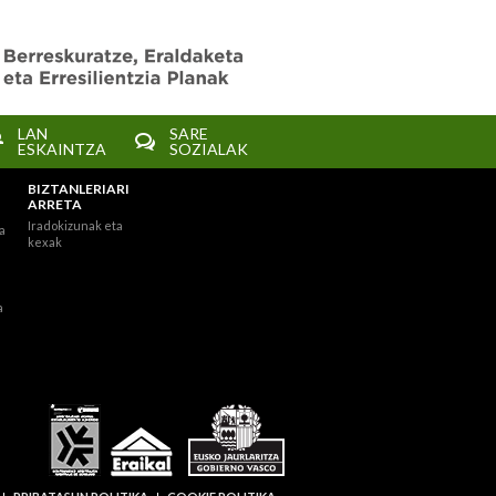
LAN
SARE
ESKAINTZA
SOZIALAK
BIZTANLERIARI
ARRETA
Iradokizunak eta
a
kexak
a