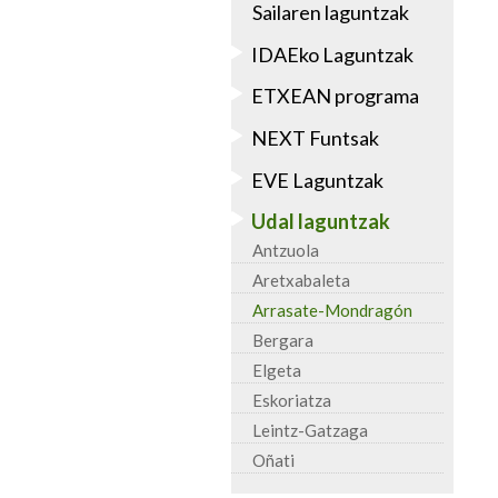
Sailaren laguntzak
IDAEko Laguntzak
ETXEAN programa
NEXT Funtsak
EVE Laguntzak
Udal laguntzak
Antzuola
Aretxabaleta
Arrasate-Mondragón
Bergara
Elgeta
Eskoriatza
Leintz-Gatzaga
Oñati