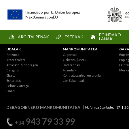
EGINDAKO
ARGITALPENAK
ESTEKAK
LANAK
UDALAK
MANKOMUNITATEA
GARA
Antzuola
Organoak
Enpre
Aretxabaleta
Gobernu juntak
Enpleg
Arrasate-Mondragón
Batzordeak
Ekintz
Bergara
Araudiak
Merka
Elgeta
Kontratatzailearen profila
Eskoriatza
Lan Eskaintzak
Leintz-Gatzaga
Oñati
DEBAGOIENEKO MANKOMUNITATEA
Nafarroa Etorbidea, 17
20
943 79 33 99
+34