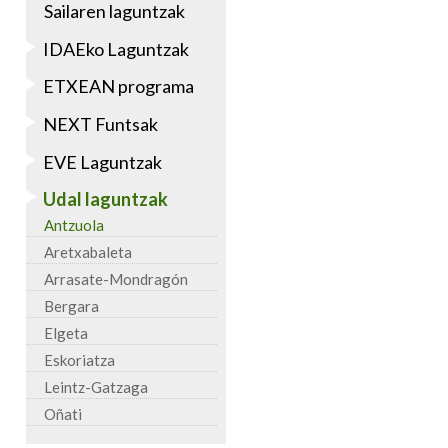
Sailaren laguntzak
IDAEko Laguntzak
ETXEAN programa
NEXT Funtsak
EVE Laguntzak
Udal laguntzak
Antzuola
Aretxabaleta
Arrasate-Mondragón
Bergara
Elgeta
Eskoriatza
Leintz-Gatzaga
Oñati