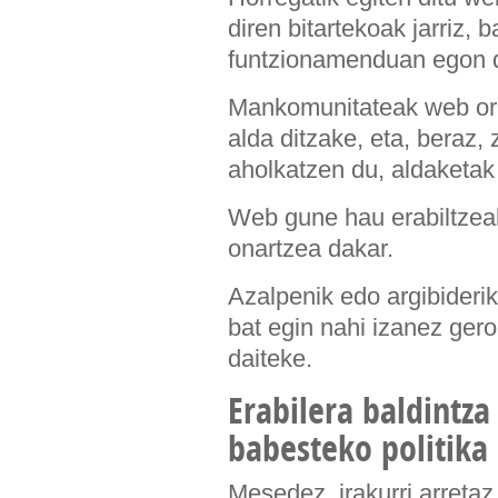
diren bitartekoak jarriz,
funtzionamenduan egon d
Mankomunitateak web orr
alda ditzake, eta, beraz,
aholkatzen du, aldaketak
Web gune hau erabiltzeak
onartzea dakar.
Azalpenik edo argibideri
bat egin nahi izanez ger
daiteke.
Erabilera baldintz
babesteko politika
Mesedez, irakurri arretaz