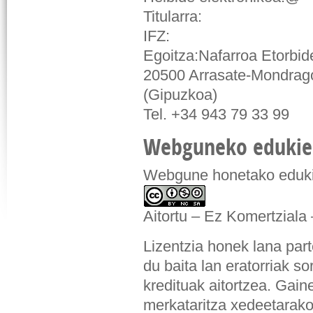
Titularra:
IFZ:
Egoitza:Nafarroa Etorbid
20500 Arrasate-Mondra
(Gipuzkoa)
Tel. +34 943 79 33 99
Webguneko edukien
Webgune honetako eduk
Aitortu – Ez Komertziala
Lizentzia honek lana pa
du baita lan eratorriak s
kredituak aitortzea. Gain
merkataritza xedeetarako 