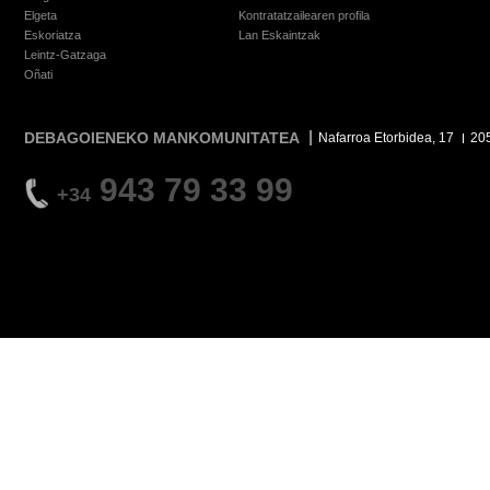
Elgeta
Kontratatzailearen profila
Eskoriatza
Lan Eskaintzak
Leintz-Gatzaga
Oñati
DEBAGOIENEKO MANKOMUNITATEA
Nafarroa Etorbidea, 17
20
943 79 33 99
+34