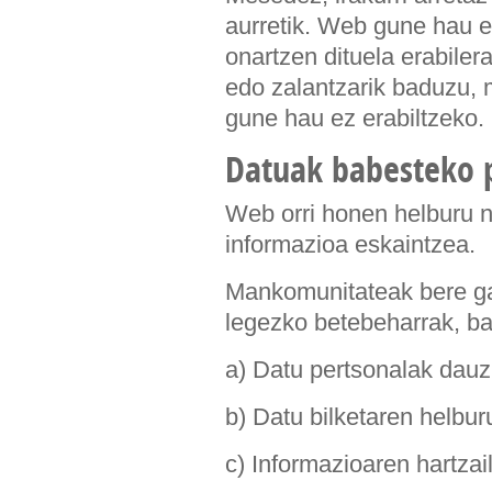
aurretik. Web gune hau er
onartzen dituela erabiler
edo zalantzarik baduzu, 
gune hau ez erabiltzeko.
Datuak babesteko p
Web orri honen helburu n
informazioa eskaintzea.
Mankomunitateak bere gai
legezko betebeharrak, b
a) Datu pertsonalak dauz
b) Datu bilketaren helbur
c) Informazioaren hartzai