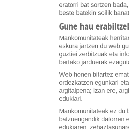
eratorri bat sortzen bad
beste batekin soilik bana
Gune hau erabiltze
Mankomunitateak herritar
eskura jartzen du web gu
guztiei zerbitzuak eta in
bertako jarduerak ezagut
Web honen bitartez emat
ordezkatzen egunkari eta a
argitalpena; izan ere, ar
edukiari.
Mankomunitateak ez du be
batzuengandik datorren e
edukiaren, zehaztasunare