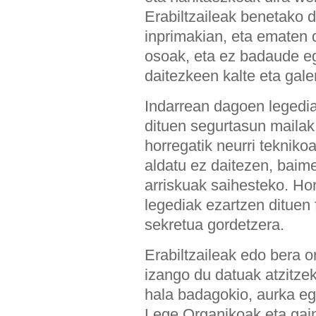
Erabiltzaileak benetako 
inprimakian, eta ematen 
osoak, eta ez badaude eg
daitezkeen kalte eta gal
Indarrean dagoen legedi
dituen segurtasun maila
horregatik neurri tekniko
aldatu ez daitezen, baim
arriskuak saihesteko. Ho
legediak ezartzen dituen
sekretua gordetzera.
Erabiltzaileak edo bera 
izango du datuak atzitze
hala badagokio, aurka eg
Lege Organikoak eta gain