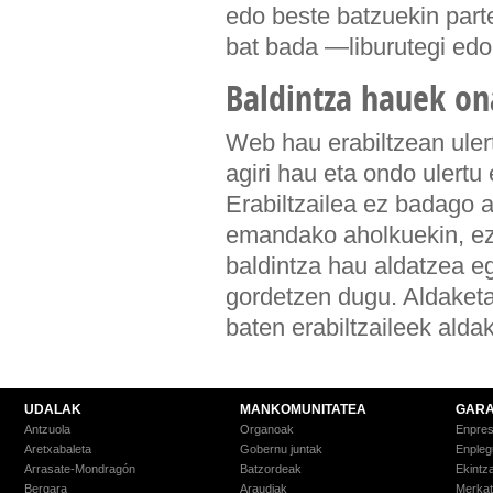
edo beste batzuekin part
bat bada —liburutegi edo
Baldintza hauek on
Web hau erabiltzean ulert
agiri hau eta ondo ulert
Erabiltzailea ez badago 
emandako aholkuekin, ez
baldintza hau aldatzea e
gordetzen dugu. Aldaket
baten erabiltzaileek alda
UDALAK
MANKOMUNITATEA
GARA
Antzuola
Organoak
Enpre
Aretxabaleta
Gobernu juntak
Enpleg
Arrasate-Mondragón
Batzordeak
Ekintz
Bergara
Araudiak
Merkat