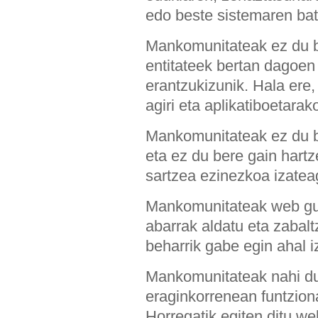
edo beste sistemaren bat
Mankomunitateak ez du b
entitateek bertan dagoen
erantzukizunik. Hala ere,
agiri eta aplikatiboetar
Mankomunitateak ez du be
eta ez du bere gain har
sartzea ezinezkoa izatea
Mankomunitateak web gun
abarrak aldatu eta zabal
beharrik gabe egin ahal 
Mankomunitateak nahi du
eraginkorrenean funtzion
Horregatik egiten ditu w