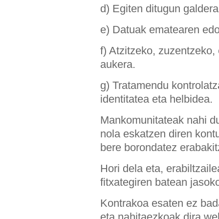
d) Egiten ditugun galder
e) Datuak ematearen edo
f) Atzitzeko, zuzentzeko,
aukera.
g) Tratamendu kontrolatz
identitatea eta helbidea.
Mankomunitateak nahi du 
nola eskatzen diren kontu
bere borondatez erabakit
Hori dela eta, erabiltzai
fitxategiren batean jasok
Kontrakoa esaten ez bad
eta nahitaezkoak dira we