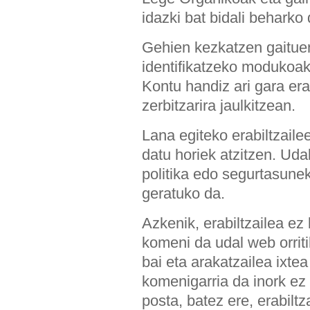
idazki bat bidali beharko
Gehien kezkatzen gaituen
identifikatzeko modukoak
Kontu handiz ari gara era
zerbitzarira jaulkitzean.
Lana egiteko erabiltzaile
datu horiek atzitzen. Ud
politika edo segurtasune
geratuko da.
Azkenik, erabiltzailea ez
komeni da udal web orriti
bai eta arakatzailea ixte
komenigarria da inork ez 
posta, batez ere, erabilt