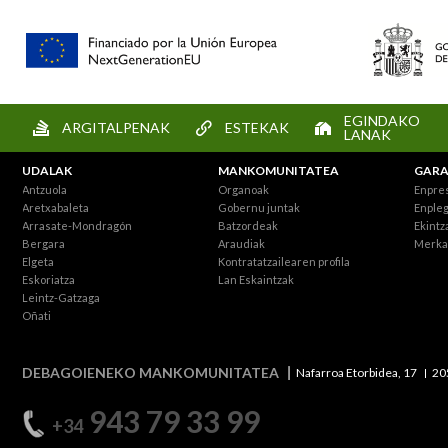
EGINDAKO
ARGITALPENAK
ESTEKAK
LANAK
UDALAK
MANKOMUNITATEA
GARA
Antzuola
Organoak
Enpre
Aretxabaleta
Gobernu juntak
Enpleg
Arrasate-Mondragón
Batzordeak
Ekintz
Bergara
Araudiak
Merka
Elgeta
Kontratatzailearen profila
Eskoriatza
Lan Eskaintzak
Leintz-Gatzaga
Oñati
DEBAGOIENEKO MANKOMUNITATEA
Nafarroa Etorbidea, 17
20
943 79 33 99
+34