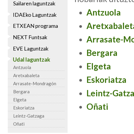
Sailaren laguntzak
Antzuola
IDAEko Laguntzak
Aretxabalet
ETXEAN programa
NEXT Funtsak
Arrasate-M
EVE Laguntzak
Bergara
Udal laguntzak
Elgeta
Antzuola
Aretxabaleta
Eskoriatza
Arrasate-Mondragón
Leintz-Gatz
Bergara
Elgeta
Oñati
Eskoriatza
Leintz-Gatzaga
Oñati