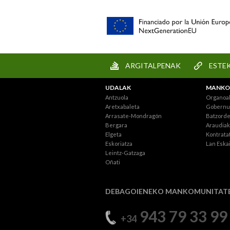
ARGITALPENAK
ESTE
UDALAK
MANKO
Antzuola
Organoa
Aretxabaleta
Gobernu 
Arrasate-Mondragón
Batzord
Bergara
Araudiak
Elgeta
Kontratat
Eskoriatza
Lan Eska
Leintz-Gatzaga
Oñati
DEBAGOIENEKO MANKOMUNITAT
943 79 33 99
+34