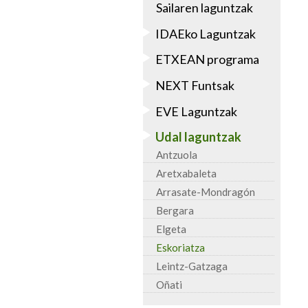
Sailaren laguntzak
IDAEko Laguntzak
ETXEAN programa
NEXT Funtsak
EVE Laguntzak
Udal laguntzak
Antzuola
Aretxabaleta
Arrasate-Mondragón
Bergara
Elgeta
Eskoriatza
Leintz-Gatzaga
Oñati