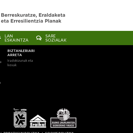
LAN
SARE
ESKAINTZA
SOZIALAK
BIZTANLERIARI
ARRETA
Iradokizunak eta
a
kexak
a