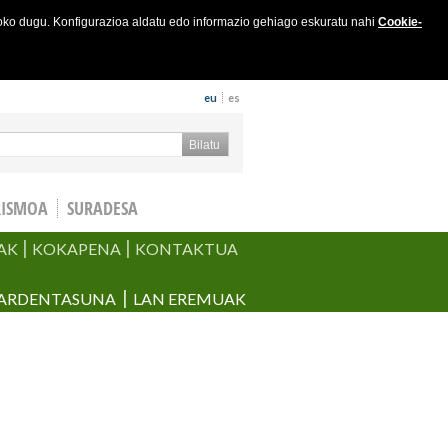
joko dugu. Konfigurazioa aldatu edo informazio gehiago eskuratu nahi
Cookie-
eu
es
keta formularioa
Bilatu
RISMOA
SURADESA
AK
KOKAPENA
KONTAKTUA
ARDENTASUNA
LAN EREMUAK