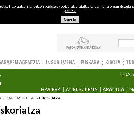
etzeko. Nabigatzen jarraitzen baduzu, cookie-ak erabiltzeko baimena eman duzula 
politika
.
Onartu
Bila
IRADOKIZUNAK ETA KEXAK
GARAPEN AGENTZIA
INGURUMENA
EUSKARA
KIROLA
TU
UDAL
A
A
HASIERA
AURKEZPENA
ARAUDIA
G
K
UDAL LAGUNTZAK
ESKORIATZA
skoriatza