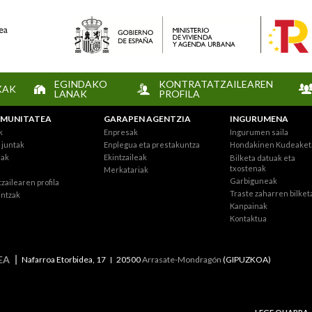
EGINDAKO
KONTRATATZAILEAREN
KAK
LANAK
PROFILA
MUNITATEA
GARAPEN AGENTZIA
INGURUMENA
k
Enpresak
Ingurumen saila
juntak
Enplegua eta prestakuntza
Hondakinen Kudeaket
eak
Ekintzaileak
Bilketa datuak eta
txostenak
Merkatariak
Garbiguneak
zailearen profila
Traste zaharren bilket
intzak
Kanpainak
Kontaktua
EA
Nafarroa Etorbidea, 17
20500
Arrasate-Mondragón
(GIPUZKOA)