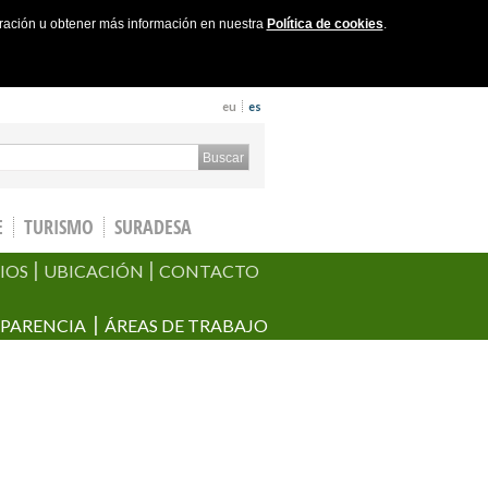
uración u obtener más información en nuestra
Política de cookies
.
eu
es
ch form
Buscar
E
TURISMO
SURADESA
IOS
UBICACIÓN
CONTACTO
PARENCIA
ÁREAS DE TRABAJO