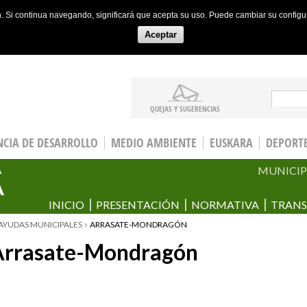
ón. Si continua navegando, significará que acepta su uso. Puede cambiar su config
Aceptar
Sear
QUEJAS Y SUGERENCIAS
CIA DE DESARROLLO
MEDIO AMBIENTE
EUSKARA
DEPORT
MUNICIP
A
A
INICIO
PRESENTACIÓN
NORMATIVA
TRANS
AYUDAS MUNICIPALES
ARRASATE-MONDRAGÓN
Arrasate-Mondragón