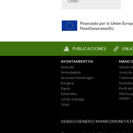
Oñati
PUBLICACIONES
ENLA
AYUNTAMIENTOS
MANCO
Antzuola
Saludo d
Aretxabaleta
Junta de
Arrasate-Mondragón
Comisio
Bergara
Normativ
Elgeta
Perfil de
Eskoriatza
Oferta p
empleo
Leintz-Gatzaga
Oñati
DEBAGOIENEKO MANKOMUNITAT