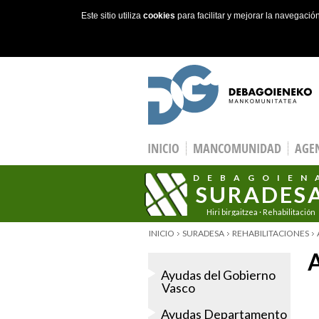
Este sitio utiliza
cookies
para facilitar y mejorar la navegaci
Skip to main content
INICIO
MANCOMUNIDAD
AGEN
DEBAGOIEN
SURADES
Hiri birgaitzea · Rehabilitación
urbana
YOU ARE HERE
INICIO
SURADESA
REHABILITACIONES
Ayudas del Gobierno
Vasco
Ayudas Departamento