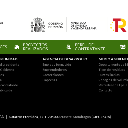
PROYECTOS
PERFIL DEL
CES
REALIZADOS
CONTRATANTE
MUNIDAD
AGENCIA DE DESARROLLO
MEDIO AMBIENT
el presidente
Empleo y formación
Departamento de M
 Gobierno
Emprendedores
Tipos de residuos
nes
Comerciantes
Puntos limpios
a
Empresas
Recogida de volumi
l contratante
Vertedero de Epele
ública de
Contacto
EA
Nafarroa Etorbidea, 17
20500
Arrasate-Mondragón
(GIPUZKOA)