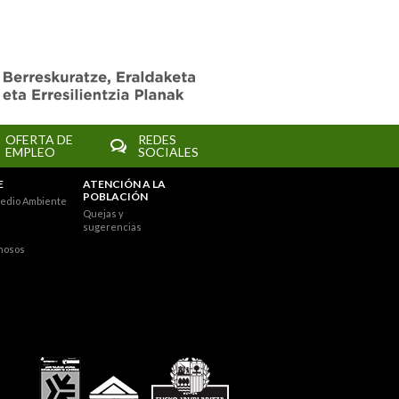
OFERTA DE
REDES
EMPLEO
SOCIALES
E
ATENCIÓN A LA
POBLACIÓN
edio Ambiente
Quejas y
sugerencias
nosos