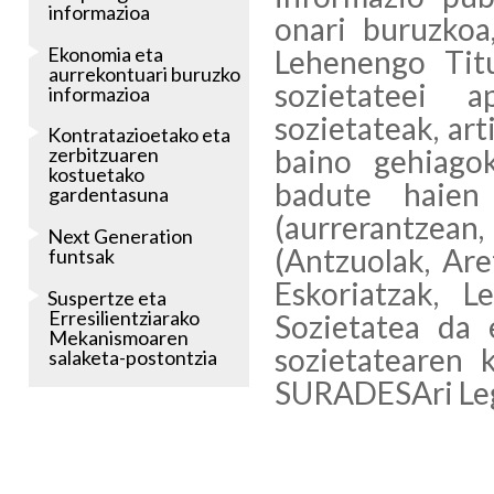
informazioa
onari buruzkoa
Ekonomia eta
Lehenengo Tit
aurrekontuari buruzko
sozietateei a
informazioa
sozietateak, ar
Kontratazioetako eta
baino gehiago
zerbitzuaren
kostuetako
badute haien 
gardentasuna
(aurrerantzean
Next Generation
(Antzuolak, Are
funtsak
Eskoriatzak, L
Suspertze eta
Erresilientziarako
Sozietatea da 
Mekanismoaren
sozietatearen 
salaketa-postontzia
SURADESAri Lege