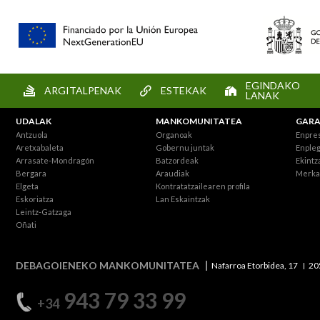
EGINDAKO
ARGITALPENAK
ESTEKAK
LANAK
UDALAK
MANKOMUNITATEA
GARA
Antzuola
Organoak
Enpre
Aretxabaleta
Gobernu juntak
Enpleg
Arrasate-Mondragón
Batzordeak
Ekintz
Bergara
Araudiak
Merka
Elgeta
Kontratatzailearen profila
Eskoriatza
Lan Eskaintzak
Leintz-Gatzaga
Oñati
DEBAGOIENEKO MANKOMUNITATEA
Nafarroa Etorbidea, 17
20
943 79 33 99
+34