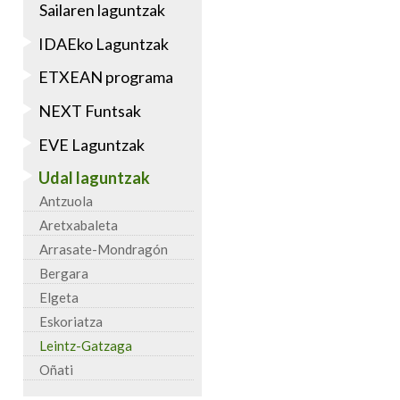
Sailaren laguntzak
IDAEko Laguntzak
ETXEAN programa
NEXT Funtsak
EVE Laguntzak
Udal laguntzak
Antzuola
Aretxabaleta
Arrasate-Mondragón
Bergara
Elgeta
Eskoriatza
Leintz-Gatzaga
Oñati