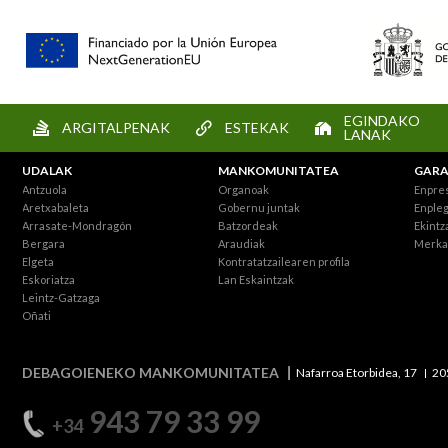
EGINDAKO
ARGITALPENAK
ESTEKAK
LANAK
UDALAK
MANKOMUNITATEA
GARA
Antzuola
Organoak
Enpre
Aretxabaleta
Gobernu juntak
Enpleg
Arrasate-Mondragón
Batzordeak
Ekintz
Bergara
Araudiak
Merka
Elgeta
Kontratatzailearen profila
Eskoriatza
Lan Eskaintzak
Leintz-Gatzaga
Oñati
DEBAGOIENEKO MANKOMUNITATEA
Nafarroa Etorbidea, 17
20
943 79 33 99
+34