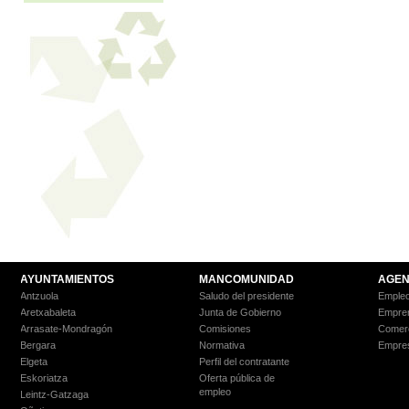
AYUNTAMIENTOS
MANCOMUNIDAD
AGEN
Antzuola
Saludo del presidente
Empleo
Aretxabaleta
Junta de Gobierno
Empre
Arrasate-Mondragón
Comisiones
Comer
Bergara
Normativa
Empre
Elgeta
Perfil del contratante
Eskoriatza
Oferta pública de
empleo
Leintz-Gatzaga