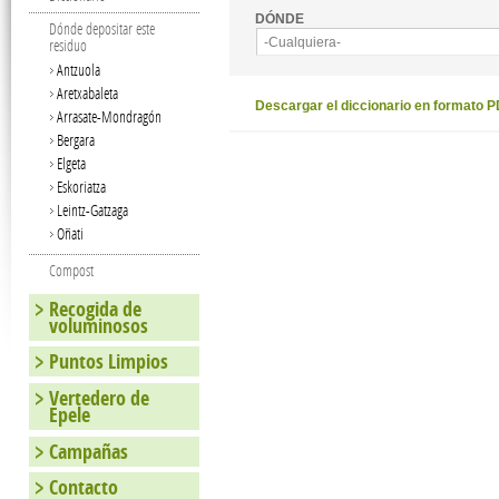
DÓNDE
Dónde depositar este
-Cualquiera-
residuo
Antzuola
Aretxabaleta
Descargar el diccionario en formato 
Arrasate-Mondragón
Bergara
Elgeta
Eskoriatza
Leintz-Gatzaga
Oñati
Compost
Recogida de
voluminosos
Puntos Limpios
Vertedero de
Epele
Campañas
Contacto