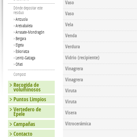
Vaso
Dónde depositar este
residuo
Vaso
Antzuola
Vela
Aretxabaleta
Arrasate-Mondragón
Venda
Bergara
Elgeta
Verdura
Eskoriatza
Vidrio (recipiente)
Leintz-Gatzaga
Oñati
Vinagrera
Compost
Vinagrera
Recogida de
voluminosos
Viruta
Puntos Limpios
Viruta
Vertedero de
Visera
Epele
Campañas
Vitrocerámica
Contacto