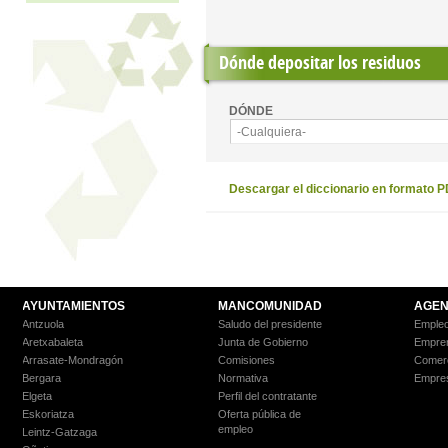
Dónde depositar los residuos
DÓNDE
-Cualquiera-
Descargar el diccionario en formato 
AYUNTAMIENTOS
MANCOMUNIDAD
AGEN
Antzuola
Saludo del presidente
Empleo
Aretxabaleta
Junta de Gobierno
Empre
Arrasate-Mondragón
Comisiones
Comer
Bergara
Normativa
Empre
Elgeta
Perfil del contratante
Eskoriatza
Oferta pública de
empleo
Leintz-Gatzaga