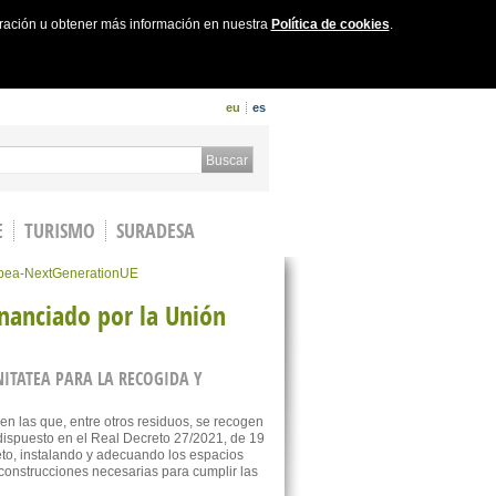
uración u obtener más información en nuestra
Política de cookies
.
eu
es
 form
Buscar
E
TURISMO
SURADESA
ropea-NextGenerationUE
inanciado por la Unión
TATEA PARA LA RECOGIDA Y
n las que, entre otros residuos, se recogen
dispuesto en el Real Decreto 27/2021, de 19
o, instalando y adecuando los espacios
 construcciones necesarias para cumplir las