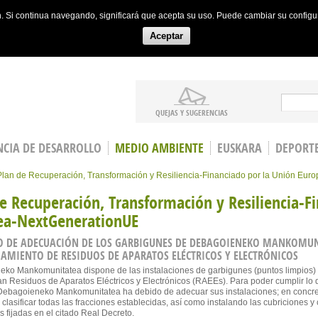
ón. Si continua navegando, significará que acepta su uso. Puede cambiar su config
Aceptar
Search
QUEJAS Y SUGERENCIAS
CIA DE DESARROLLO
MEDIO AMBIENTE
EUSKARA
DEPORT
Plan de Recuperación, Transformación y Resiliencia-Financiado por la Unión Eu
e Recuperación, Transformación y Resiliencia-F
ea-NextGenerationUE
O DE ADECUACIÓN DE LOS GARBIGUNES DE DEBAGOIENEKO MANKOMUNI
MIENTO DE RESIDUOS DE APARATOS ELÉCTRICOS Y ELECTRÓNICOS
ko Mankomunitatea dispone de las instalaciones de garbigunes (puntos limpios) e
n Residuos de Aparatos Eléctricos y Electrónicos (RAEEs). Para poder cumplir lo 
Debagoieneko Mankomunitatea ha debido de adecuar sus instalaciones; en concret
clasificar todas las fracciones establecidas, así como instalando las cubriciones y
 fijadas en el citado Real Decreto.