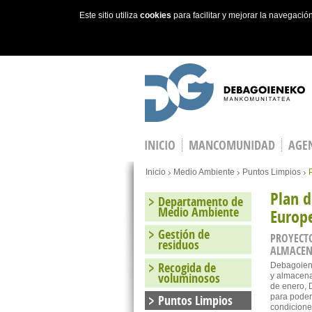
Este sitio utiliza
cookies
para facilitar y mejorar la navegaci
Skip to main content
INICIO
MANCOMUNIDAD
AGEN
You are here
Inicio
Medio Ambiente
Puntos Limpios
Plan d
Departamento de
Medio Ambiente
Europ
Gestión de
PROYECT
residuos
ALMACENA
Recogida de
Debagoiene
voluminosos
y almacena
de enero, 
para poder 
Puntos Limpios
condiciones