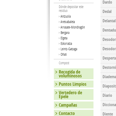
Dardo
Dónde depositar este
residuo
Dedal
Antzuola
Delantal
Aretxabaleta
Arrasate-Mondragón
Dentadu
Bergara
Elgeta
Desodora
Eskoriatza
Desodora
Leintz-Gatzaga
Oñati
Despert
Compost
Destorni
Recogida de
voluminosos
Diadem
Puntos Limpios
Diaposit
Vertedero de
Diario
Epele
Campañas
Dicciona
Contacto
Diente