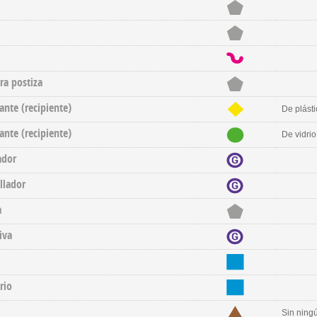
ra postiza
nte (recipiente)
De plásti
nte (recipiente)
De vidrio
ador
llador
a
iva
rio
Sin ning