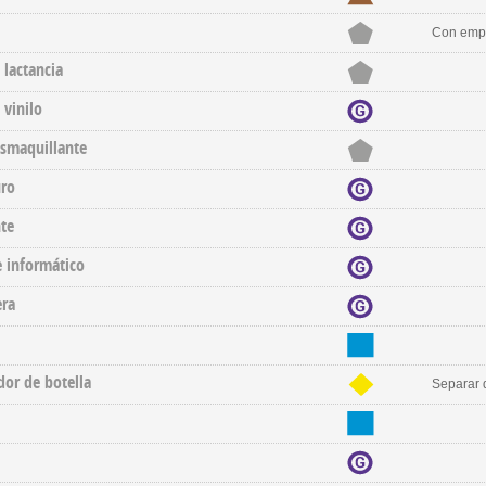
Con emp
 lactancia
 vinilo
esmaquillante
uro
te
 informático
era
dor de botella
Separar d