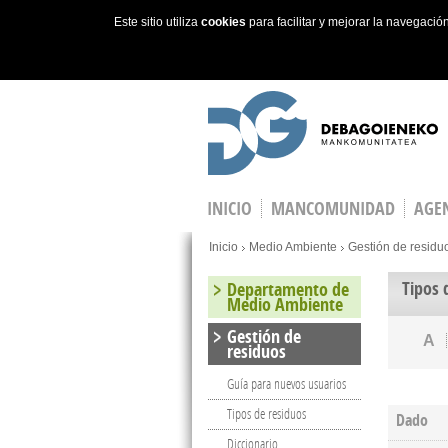
Este sitio utiliza
cookies
para facilitar y mejorar la navegaci
Skip to main content
INICIO
MANCOMUNIDAD
AGEN
You are here
Inicio
Medio Ambiente
Gestión de residu
Tipos 
Departamento de
Medio Ambiente
Gestión de
A
residuos
Guía para nuevos usuarios
Tipos de residuos
Dado
Diccionario