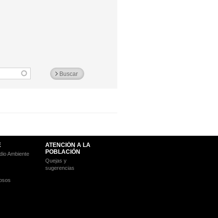
E
ATENCIÓN A LA
POBLACIÓN
io Ambiente
Quejas y
sugerencias
osos