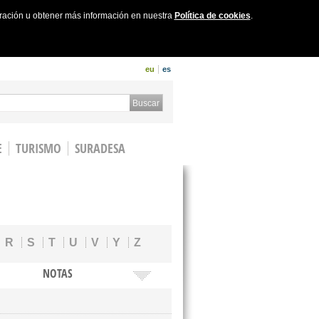
uración u obtener más información en nuestra
Política de cookies
.
eu
es
 form
Buscar
E
TURISMO
SURADESA
R
S
T
U
V
Y
Z
NOTAS