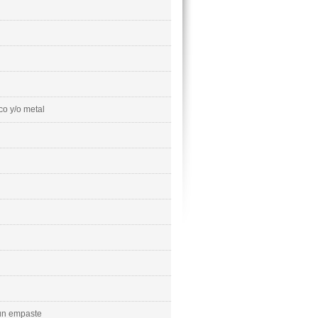
co y/o metal
ún empaste