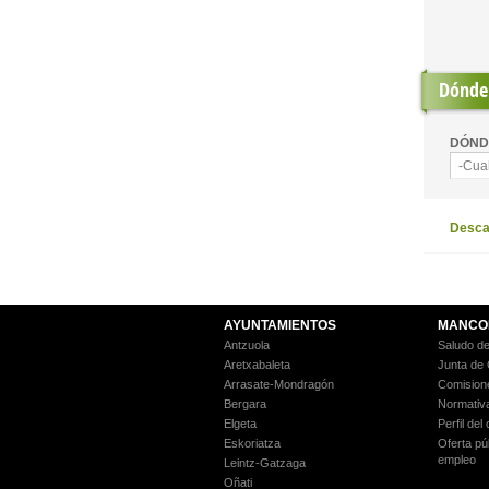
Dónde 
DÓND
-Cua
Descar
AYUNTAMIENTOS
MANCO
Antzuola
Saludo de
Aretxabaleta
Junta de
Arrasate-Mondragón
Comision
Bergara
Normativ
Elgeta
Perfil del
Eskoriatza
Oferta pú
empleo
Leintz-Gatzaga
Oñati