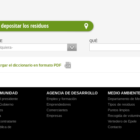
depositar los residuos
E
QUÉ
lquiera-
gar el diccionario en formato PDF
MUNIDAD
AGENCIA DE DESARROLLO
MEDIO AMBIENT
l presidente
Empleo y formación
Departamento de Med
 Gobierno
Emprendedores
Tipos de residuos
es
Comerciantes
Puntos limpios
a
Empresas
Recogida de volumin
 contratante
Vertedero de Epele
blica de
Contacto