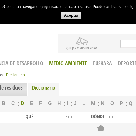
ón. Si continua navegando, significará que acepta su uso. Puede cambiar su config
Aceptar
Search
QUEJAS Y SUGERENCIAS
CIA DE DESARROLLO
MEDIO AMBIENTE
EUSKARA
DEPORT
os
Diccionario
de residuos
Diccionario
B
C
D
E
F
G
H
I
J
L
M
N
O
P
Q
QUÉ
DÓNDE