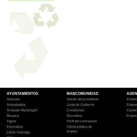
AYUNTAMIENTOS
MANCOMUNIDAD
AGEN
Antzuola
Saludo del presidente
Empleo
Aretxabaleta
Junta de Gobierno
Empre
Arrasate-Mondragón
Comisiones
Comer
Bergara
Normativa
Empre
Elgeta
Perfil del contratante
Eskoriatza
Oferta pública de
empleo
Leintz-Gatzaga