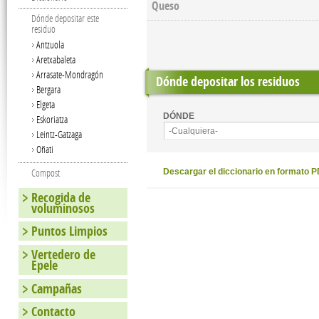
Queso
Dónde depositar este
residuo
Antzuola
Aretxabaleta
Arrasate-Mondragón
Dónde depositar los residuos
Bergara
Elgeta
DÓNDE
Eskoriatza
-Cualquiera-
Leintz-Gatzaga
Oñati
Compost
Descargar el diccionario en formato 
Recogida de
voluminosos
Puntos Limpios
Vertedero de
Epele
Campañas
Contacto