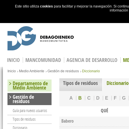
Este sitio utiliza
cookies
para facilitar y mejorar la navegación. Si cont
información
Skip to main content
INICIO
MANCOMUNIDAD
AGENCIA DE DESARROLLO
ME
You are here
Inicio
Medio Ambiente
Gestión de residuos
Diccionario
Tipos de residuos
Diccionario
Departamento de
Medio Ambiente
Gestión de
A
B
C
D
E
F
G
residuos
QUÉ
Guía para nuevos usuarios
Tipos de residuos
Babero
Diccionario