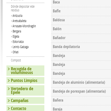
Baca
Dónde depositar este
residuo
Bafle
Antzuola
Baldosa
Aretxabaleta
Arrasate-Mondragón
Balón
Bergara
Elgeta
Bañador
Eskoriatza
Banda depilatoria
Leintz-Gatzaga
Oñati
Bandeja
Compost
Bandeja
Recogida de
voluminosos
Bandeja
Puntos Limpios
Bandeja de aluminio (alimentaria)
Vertedero de
Bandeja de porexpan (alimentaria)
Epele
Campañas
Bañera
Contacto
Baraja