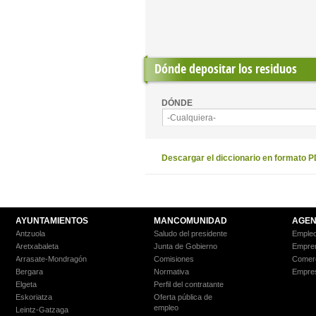
Pages
Dónde depositar los residuos
DÓNDE
-Cualquiera-
Descargar el diccionario en formato 
AYUNTAMIENTOS
MANCOMUNIDAD
AGEN
Antzuola
Saludo del presidente
Empleo
Aretxabaleta
Junta de Gobierno
Empre
Arrasate-Mondragón
Comisiones
Comer
Bergara
Normativa
Empre
Elgeta
Perfil del contratante
Eskoriatza
Oferta pública de
empleo
Leintz-Gatzaga