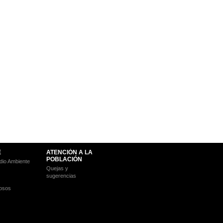
E
ATENCIÓN A LA
POBLACIÓN
io Ambiente
Quejas y
sugerencias
osos