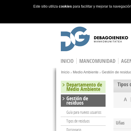
Este sitio utiliza
cookies
para facilitar y mejorar la navegaci
Skip to main content
INICIO
MANCOMUNIDAD
AGEN
You are here
Inicio
Medio Ambiente
Gestión de residu
Tipos 
Departamento de
Medio Ambiente
Gestión de
A
residuos
Guía para nuevos usuarios
Tipos de residuos
Uñas
Diccionario