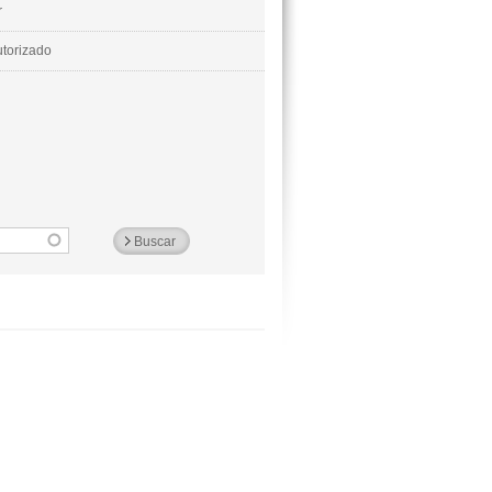
r
utorizado