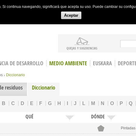
ón. Si continua navegando, significará que acepta su uso. Puede cambiar su config
Aceptar
Search
QUEJAS Y SUGERENCIAS
CIA DE DESARROLLO
MEDIO AMBIENTE
EUSKARA
DEPORT
os
Diccionario
de residuos
Diccionario
B
C
D
E
F
G
H
I
J
L
M
N
O
P
Q
QUÉ
DÓNDE
Pintadas