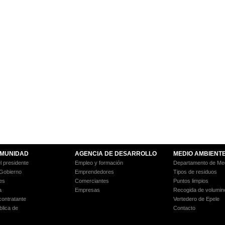
MUNIDAD
AGENCIA DE DESARROLLO
MEDIO AMBIENT
l presidente
Empleo y formación
Departamento de Med
 Gobierno
Emprendedores
Tipos de residuos
es
Comerciantes
Puntos limpios
a
Empresas
Recogida de volumin
 contratante
Vertedero de Epele
blica de
Contacto