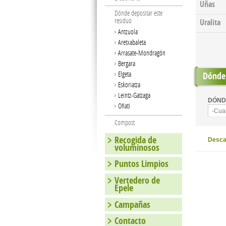
Uñas
Dónde depositar este
residuo
Uralita
Antzuola
Aretxabaleta
Arrasate-Mondragón
Bergara
Elgeta
Dónde 
Eskoriatza
Leintz-Gatzaga
DÓND
Oñati
-Cua
Compost
Recogida de
Descar
voluminosos
Puntos Limpios
Vertedero de
Epele
Campañas
Contacto