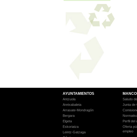
AYUNTAMIENTOS
MANCO
Antzuola
Saludo de
Aretxabaleta
Junta de
Arrasate-Mondragón
Comision
Bergara
Normativ
Elgeta
Perfil del
Eskoriatza
Oferta pú
empleo
Leintz-Gatzaga