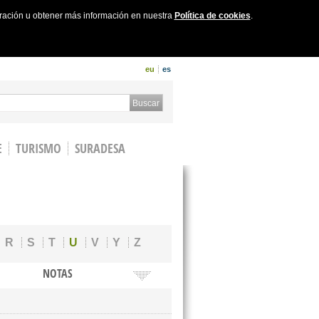
uración u obtener más información en nuestra
Política de cookies
.
eu
es
 form
Buscar
E
TURISMO
SURADESA
R
S
T
U
V
Y
Z
NOTAS