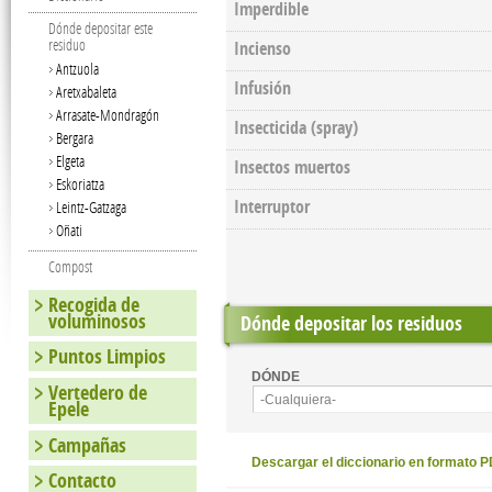
Imperdible
Dónde depositar este
residuo
Incienso
Antzuola
Infusión
Aretxabaleta
Arrasate-Mondragón
Insecticida (spray)
Bergara
Elgeta
Insectos muertos
Eskoriatza
Interruptor
Leintz-Gatzaga
Oñati
Compost
Recogida de
voluminosos
Dónde depositar los residuos
Puntos Limpios
DÓNDE
Vertedero de
-Cualquiera-
Epele
Campañas
Descargar el diccionario en formato 
Contacto