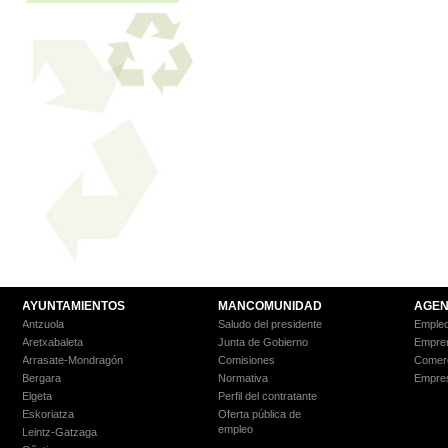
AYUNTAMIENTOS
MANCOMUNIDAD
AGEN
Antzuola
Saludo del presidente
Empleo
Aretxabaleta
Junta de Gobierno
Empre
Arrasate-Mondragón
Comisiones
Comer
Bergara
Normativa
Empre
Elgeta
Perfil del contratante
Eskoriatza
Oferta pública de
empleo
Leintz-Gatzaga