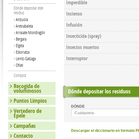
Imperdible
Dónde depositar este
residuo
Incienso
Antzuola
Infusión
Aretxabaleta
Arrasate-Mondragón
Insecticida (spray)
Bergara
Elgeta
Insectos muertos
Eskoriatza
Interruptor
Leintz-Gatzaga
Oñati
Compost
Recogida de
voluminosos
Dónde depositar los residuos
Puntos Limpios
DÓNDE
Vertedero de
-Cualquiera-
Epele
Campañas
Descargar el diccionario en formato 
Contacto