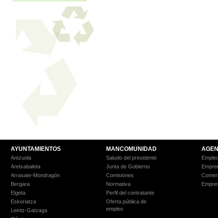
AYUNTAMIENTOS
MANCOMUNIDAD
AGEN
Antzuola
Saludo del presidente
Empleo
Aretxabaleta
Junta de Gobierno
Empre
Arrasate-Mondragón
Comisiones
Comer
Bergara
Normativa
Empre
Elgeta
Perfil del contratante
Eskoriatza
Oferta pública de
empleo
Leintz-Gatzaga