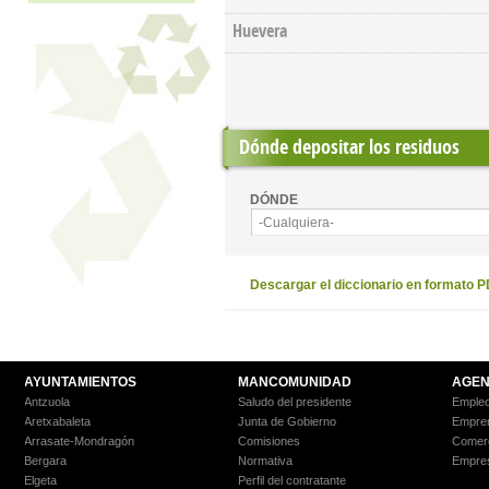
Huevera
Dónde depositar los residuos
DÓNDE
-Cualquiera-
Descargar el diccionario en formato 
AYUNTAMIENTOS
MANCOMUNIDAD
AGEN
Antzuola
Saludo del presidente
Empleo
Aretxabaleta
Junta de Gobierno
Empre
Arrasate-Mondragón
Comisiones
Comer
Bergara
Normativa
Empre
Elgeta
Perfil del contratante