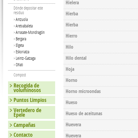
Hielera
Dónde depositar este
residuo
Hierba
Antzuola
Hierba
Aretxabaleta
Arrasate-Mondragón
Hierro
Bergara
Elgeta
Hilo
Eskoriatza
Hilo dental
Leintz-Gatzaga
Oñati
Hoja
Compost
Horno
Recogida de
voluminosos
Horno microondas
Puntos Limpios
Hueso
Vertedero de
Hueso de aceitunas
Epele
Campañas
Huevera
Contacto
Huevera