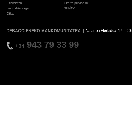
Eskoriatza
Oferta pública de
empleo
Leintz-Gatzaga
Oñati
DEBAGOIENEKO MANKOMUNITATEA
Nafarroa Etorbidea, 17
20
943 79 33 99
+34