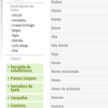
Hielera
Dónde depositar este
residuo
Hierba
Antzuola
Hierba
Aretxabaleta
Arrasate-Mondragón
Hierro
Bergara
Elgeta
Hilo
Eskoriatza
Hilo dental
Leintz-Gatzaga
Oñati
Hoja
Compost
Horno
Recogida de
voluminosos
Horno microondas
Puntos Limpios
Hueso
Vertedero de
Hueso de aceitunas
Epele
Campañas
Huevera
Contacto
Huevera