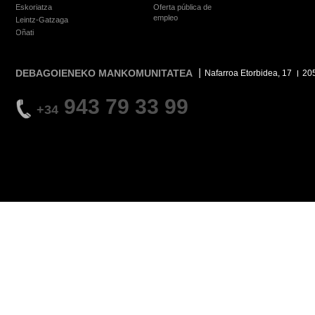
Eskoriatza
Oferta pública de
empleo
Leintz-Gatzaga
Oñati
DEBAGOIENEKO MANKOMUNITATEA
Nafarroa Etorbidea, 17
20
943 79 33 99
+34