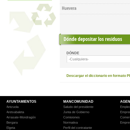
Huevera
Dónde depositar los residuos
DÓNDE
-Cualquiera-
Descargar el diccionario en formato 
AYUNTAMIENTOS
MANCOMUNIDAD
AGEN
Antzuola
Saludo del presidente
Empleo
Aretxabaleta
Junta de Gobierno
Empre
Arrasate-Mondragón
Comisiones
Comer
Bergara
Normativa
Empre
Elgeta
Perfil del contratante