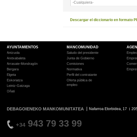
-Cualquiera-
Descargar el diccionario en formato 
AYUNTAMIENTOS
MANCOMUNIDAD
AGEN
Antzuola
Saludo del presidente
Empleo
Aretxabaleta
Junta de Gobierno
Empre
Arrasate-Mondragón
Comisiones
Comer
Bergara
Normativa
Empre
Elgeta
Perfil del contratante
Eskoriatza
Oferta pública de
empleo
Leintz-Gatzaga
Oñati
DEBAGOIENEKO MANKOMUNITATEA
Nafarroa Etorbidea, 17
20
943 79 33 99
+34