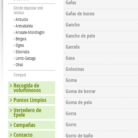
Gafas
Dónde depositar este
residuo
Gafas de buceo
Antzuola
Gancho
Aretxabaleta
Arrasate-Mondragón
Gancho de pelo
Bergara
Elgeta
Garrafa
Eskoriatza
Gasa
Leintz-Gatzaga
Oñati
Golosinas
Compost
Goma
Recogida de
voluminosos
Goma de borrar
Puntos Limpios
Goma de pelo
Vertedero de
Gorra
Epele
Campañas
Gorro
Contacto
Gorro de baño