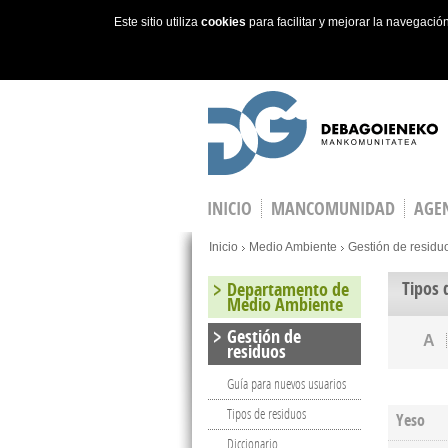
Este sitio utiliza
cookies
para facilitar y mejorar la navegaci
Skip to main content
INICIO
MANCOMUNIDAD
AGEN
You are here
Inicio
Medio Ambiente
Gestión de residu
Tipos 
Departamento de
Medio Ambiente
Gestión de
A
residuos
Guía para nuevos usuarios
Tipos de residuos
Yeso
Diccionario