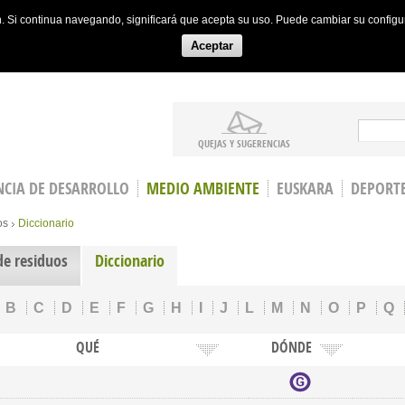
ón. Si continua navegando, significará que acepta su uso. Puede cambiar su config
Aceptar
Search
QUEJAS Y SUGERENCIAS
CIA DE DESARROLLO
MEDIO AMBIENTE
EUSKARA
DEPORT
os
Diccionario
de residuos
Diccionario
B
C
D
E
F
G
H
I
J
L
M
N
O
P
Q
QUÉ
DÓNDE