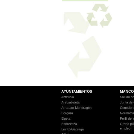
AYUNTAMIENTOS
MANCO
Antzuola
Saludo de
Aretxabaleta
Junta de
Arrasate-Mondragón
Comision
Bergara
Normativ
Elgeta
Perfil del
Eskoriatza
Oferta pú
empleo
Leintz-Gatzaga