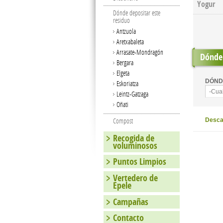
Yogur
Dónde depositar este
residuo
Antzuola
Aretxabaleta
Arrasate-Mondragón
Dónde 
Bergara
Elgeta
DÓND
Eskoriatza
-Cua
Leintz-Gatzaga
Oñati
Compost
Descar
Recogida de
voluminosos
Puntos Limpios
Vertedero de
Epele
Campañas
Contacto