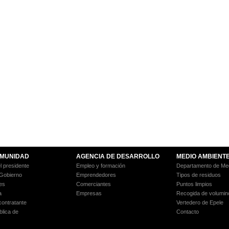
MUNIDAD
AGENCIA DE DESARROLLO
MEDIO AMBIENT
l presidente
Empleo y formación
Departamento de Med
 Gobierno
Emprendedores
Tipos de residuos
es
Comerciantes
Puntos limpios
a
Empresas
Recogida de volumin
 contratante
Vertedero de Epele
blica de
Contacto