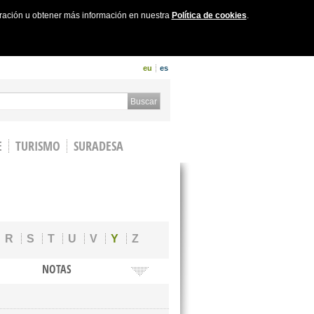
uración u obtener más información en nuestra
Política de cookies
.
eu
es
 form
Buscar
E
TURISMO
SURADESA
R
S
T
U
V
Y
Z
NOTAS