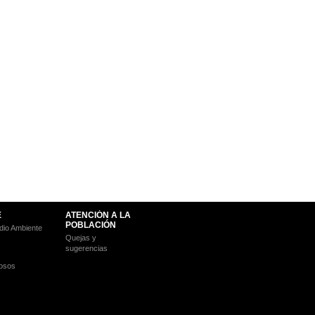
E
ATENCIÓN A LA
POBLACIÓN
io Ambiente
Quejas y
sugerencias
osos