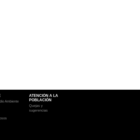
E
ATENCIÓN A LA
POBLACIÓN
io Ambiente
Quejas y
sugerencias
osos