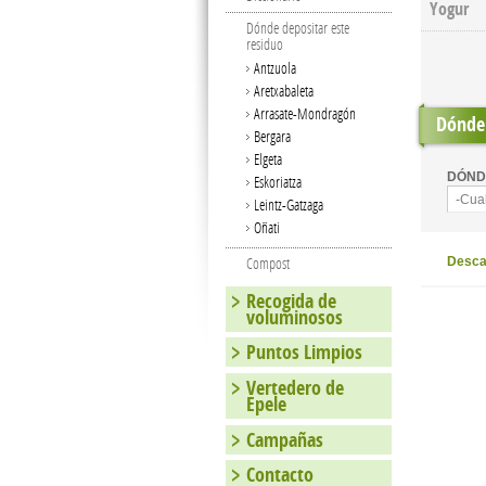
Yogur
Dónde depositar este
residuo
Antzuola
Aretxabaleta
Arrasate-Mondragón
Dónde 
Bergara
Elgeta
DÓND
Eskoriatza
-Cua
Leintz-Gatzaga
Oñati
Compost
Descar
Recogida de
voluminosos
Puntos Limpios
Vertedero de
Epele
Campañas
Contacto