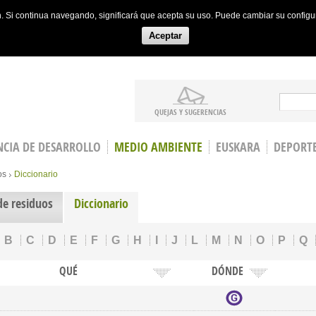
ón. Si continua navegando, significará que acepta su uso. Puede cambiar su config
Aceptar
Search
QUEJAS Y SUGERENCIAS
CIA DE DESARROLLO
MEDIO AMBIENTE
EUSKARA
DEPORT
os
Diccionario
de residuos
Diccionario
B
C
D
E
F
G
H
I
J
L
M
N
O
P
Q
QUÉ
DÓNDE