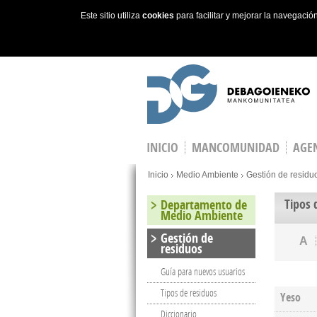
Este sitio utiliza
cookies
para facilitar y mejorar la navegaci
Skip to main content
INICIO
MANCOMUNIDAD
AGEN
You are here
Inicio
Medio Ambiente
Gestión de residu
Tipos 
Departamento de
Medio Ambiente
Gestión de
A
residuos
Guía para nuevos usuarios
Tipos de residuos
Yeso
Diccionario