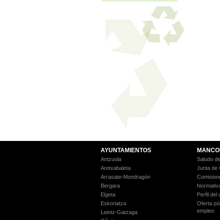
AYUNTAMIENTOS
MANCO
Antzuola
Saludo de
Aretxabaleta
Junta de
Arrasate-Mondragón
Comision
Bergara
Normativ
Elgeta
Perfil del
Eskoriatza
Oferta pú
empleo
Leintz-Gatzaga