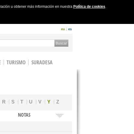
uración u obtener más información en nuestra
Política de cookies
.
eu
es
 form
Buscar
E
TURISMO
SURADESA
R
S
T
U
V
Y
Z
NOTAS