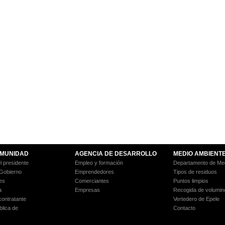
MUNIDAD
AGENCIA DE DESARROLLO
MEDIO AMBIENT
l presidente
Empleo y formación
Departamento de Med
 Gobierno
Emprendedores
Tipos de residuos
es
Comerciantes
Puntos limpios
a
Empresas
Recogida de volumin
 contratante
Vertedero de Epele
blica de
Contacto