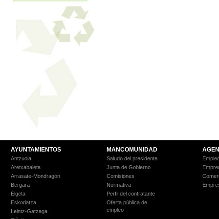
AYUNTAMIENTOS
MANCOMUNIDAD
AGEN
Antzuola
Saludo del presidente
Empleo
Aretxabaleta
Junta de Gobierno
Empre
Arrasate-Mondragón
Comisiones
Comer
Bergara
Normativa
Empre
Elgeta
Perfil del contratante
Eskoriatza
Oferta pública de
empleo
Leintz-Gatzaga