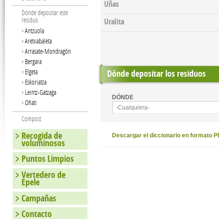
Uñas
Dónde depositar este
residuo
Uralita
Antzuola
Aretxabaleta
Arrasate-Mondragón
Bergara
Elgeta
Dónde depositar los residuos
Eskoriatza
Leintz-Gatzaga
DÓNDE
Oñati
-Cualquiera-
Compost
Recogida de
Descargar el diccionario en formato 
voluminosos
Puntos Limpios
Vertedero de
Epele
Campañas
Contacto