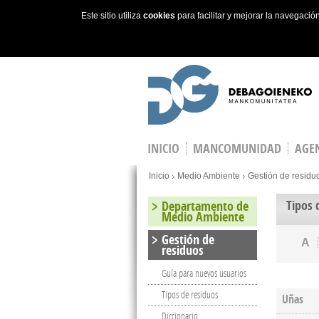
Este sitio utiliza
cookies
para facilitar y mejorar la navegaci
Skip to main content
INICIO
MANCOMUNIDAD
AGEN
You are here
Inicio
Medio Ambiente
Gestión de residu
Tipos 
Departamento de
Medio Ambiente
Gestión de
A
residuos
Guía para nuevos usuarios
Tipos de residuos
Uñas
Diccionario