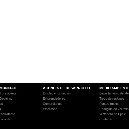
MUNIDAD
AGENCIA DE DESARROLLO
MEDIO AMBIENT
l presidente
Empleo y formación
Departamento de Med
 Gobierno
Emprendedores
Tipos de residuos
es
Comerciantes
Puntos limpios
a
Empresas
Recogida de volumin
 contratante
Vertedero de Epele
blica de
Contacto