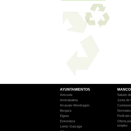
AYUNTAMIENTOS
MANCO
Antzuola
Saludo de
Aretxabaleta
Junta de
Arrasate-Mondragón
Comision
Bergara
Normativ
Elgeta
Perfil del
Eskoriatza
Oferta pú
empleo
Leintz-Gatzaga