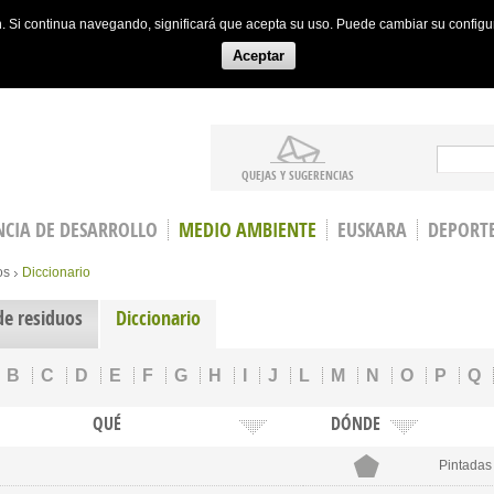
ón. Si continua navegando, significará que acepta su uso. Puede cambiar su config
Aceptar
Search
QUEJAS Y SUGERENCIAS
CIA DE DESARROLLO
MEDIO AMBIENTE
EUSKARA
DEPORT
os
Diccionario
de residuos
Diccionario
B
C
D
E
F
G
H
I
J
L
M
N
O
P
Q
QUÉ
DÓNDE
Pintadas