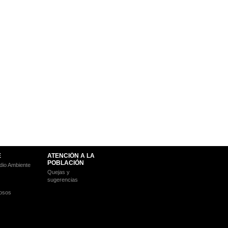
E
ATENCIÓN A LA
POBLACIÓN
io Ambiente
Quejas y
sugerencias
osos