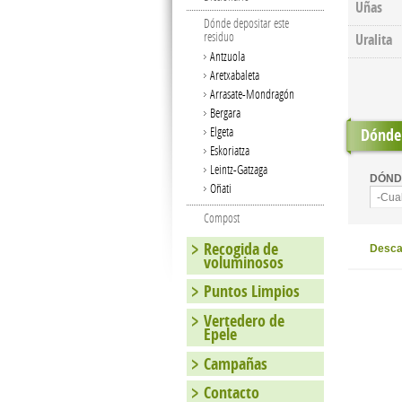
Uñas
Dónde depositar este
residuo
Uralita
Antzuola
Aretxabaleta
Arrasate-Mondragón
Bergara
Elgeta
Dónde 
Eskoriatza
Leintz-Gatzaga
DÓND
Oñati
-Cua
Compost
Recogida de
Descar
voluminosos
Puntos Limpios
Vertedero de
Epele
Campañas
Contacto