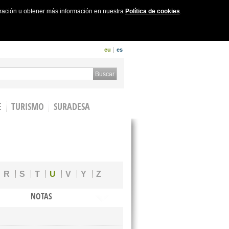
uración u obtener más información en nuestra
Política de cookies
.
eu
es
 form
Buscar
E
TURISMO
SURADESA
R
S
T
U
V
Y
Z
NOTAS