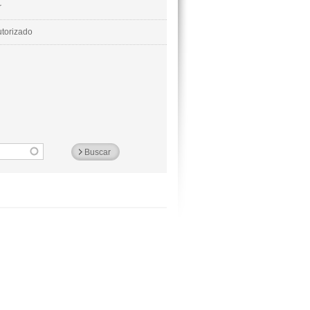
r
utorizado